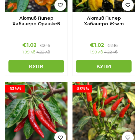
Лютив Пипер
Лютив Пипер
Хабанеро Оранжев
Хабанеро Жълт
€1.02
€1.02
€2.16
€2.16
1.99 лв
4.22 лв
1.99 лв
4.22 лв
КУПИ
КУПИ
-53%%
-53%%