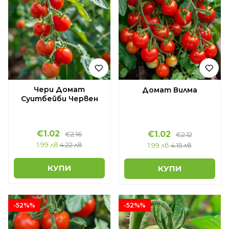
Чери Домат
Домат Вилма
Суитбейби Червен
€1.02
€1.02
€2.16
€2.12
1.99 лв
4.22 лв
1.99 лв
4.15 лв
КУПИ
КУПИ
-52%%
-52%%