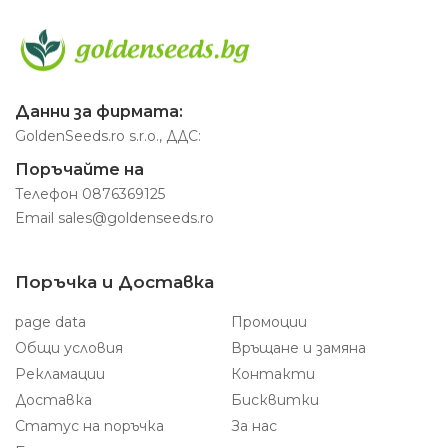
Данни за фирмата:
GoldenSeeds.ro s.r.o., ДДС:
Поръчайте на
Телефон
0876369125
Email
sales@goldenseeds.ro
Поръчка и Доставка
page data
Промоции
Общи условия
Връщане и замяна
Рекламации
Контакти
Доставка
Бисквитки
Статус на поръчка
За нас