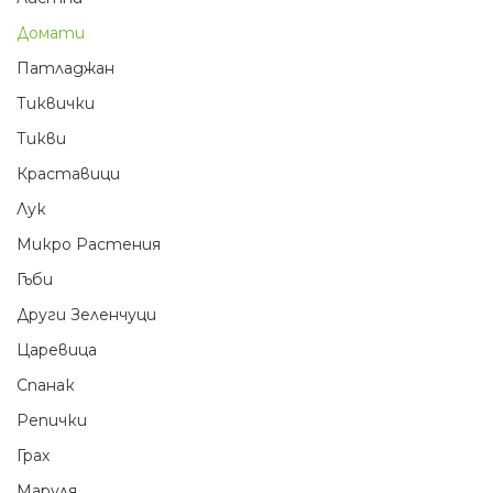
Домати
Патладжан
Тиквички
Тикви
Краставици
Лук
Микро Растения
Гъби
Други Зеленчуци
Царевица
Спанак
Репички
Грах
Маруля