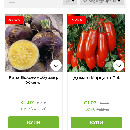
-53%%
-53%%
Ряпа Вилхелмсбургер
Домат Марцано П 4
Жълта
€1.02
€1.02
€2.16
€2.16
1.99 лв
4.22 лв
1.99 лв
4.22 лв
КУПИ
КУПИ