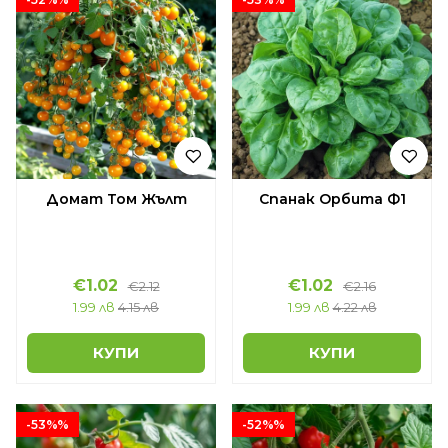
Домат Том Жълт
Спанак Орбита Ф1
€1.02
€1.02
€2.12
€2.16
1.99 лв
4.15 лв
1.99 лв
4.22 лв
КУПИ
КУПИ
-53%%
-52%%