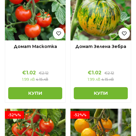
Домат Маскотка
Домат Зелена Зебра
€1.02
€1.02
€2.12
€2.12
1.99 лв
4.15 лв
1.99 лв
4.15 лв
КУПИ
КУПИ
-52%%
-52%%