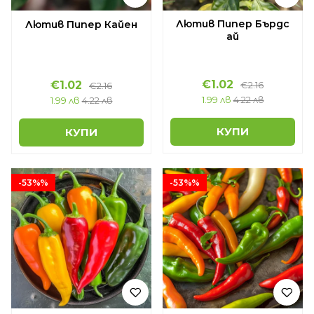
Лютив Пипер Бърдс
Лютив Пипер Кайен
ай
€1.02
€1.02
€2.16
€2.16
1.99 лв
4.22 лв
1.99 лв
4.22 лв
КУПИ
КУПИ
-53%%
-53%%