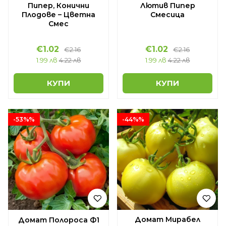
Пипер, Конични
Лютив Пипер
Плодове – Цветна
Смесица
Смес
€1.02
€1.02
€2.16
€2.16
1.99 лв
4.22 лв
1.99 лв
4.22 лв
КУПИ
КУПИ
-53%%
-44%%
Домат Мирабел
Домат Полороса Ф1