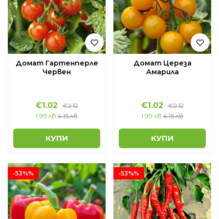
Домат Гартенперле
Домат Цереза
Червен
Амарила
€1.02
€1.02
€2.12
€2.12
1.99 лв
4.15 лв
1.99 лв
4.15 лв
КУПИ
КУПИ
-53%%
-53%%