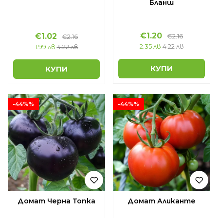
Бланш
€1.20
€1.02
€2.16
€2.16
2.35 лв
4.22 лв
1.99 лв
4.22 лв
КУПИ
КУПИ
-44%%
-44%%
Домат Черна Топка
Домат Аликанте