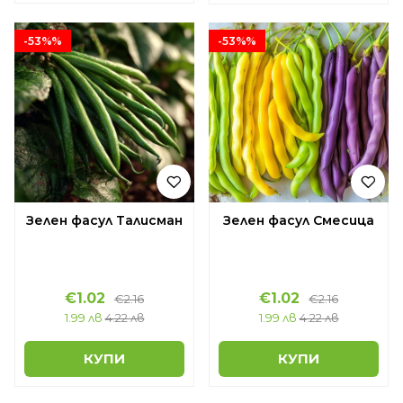
-53%%
-53%%
Зелен фасул Талисман
Зелен фасул Смесица
€1.02
€1.02
€2.16
€2.16
1.99 лв
4.22 лв
1.99 лв
4.22 лв
КУПИ
КУПИ