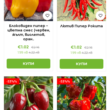
Блоковиден пипер –
Лютив Пипер Рокита
цветна смес (червен,
жълт, виолетов,
оран..
€1.02
€1.02
€2.16
€2.16
1.99 лв
4.22 лв
1.99 лв
4.22 лв
КУПИ
КУПИ
-53%%
-53%%