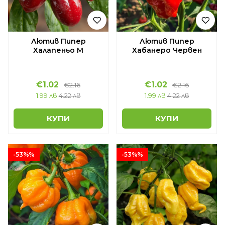
Лютив Пипер
Лютив Пипер
Халапеньо М
Хабанеро Червен
€1.02
€1.02
€2.16
€2.16
1.99 лв
4.22 лв
1.99 лв
4.22 лв
КУПИ
КУПИ
-53%%
-53%%