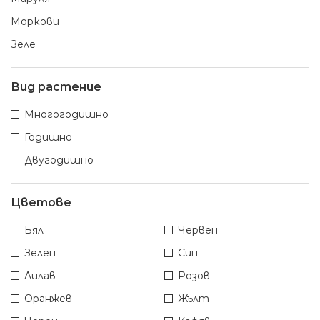
Моркови
Зеле
Вид растение
Многогодишно
Годишно
Двугодишно
Цветове
Бял
Червен
Зелен
Син
Лилав
Розов
Оранжев
Жълт