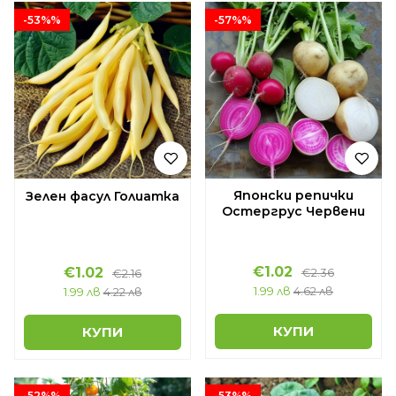
-53%%
-57%%
Японски репички
Зелен фасул Голиатка
Остергрус Червени
€1.02
€1.02
€2.36
€2.16
1.99 лв
4.62 лв
1.99 лв
4.22 лв
КУПИ
КУПИ
-52%%
-53%%