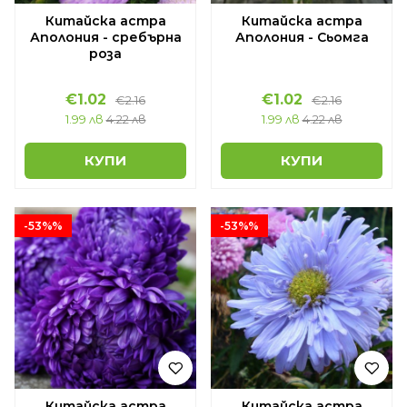
Китайска астра
Китайска астра
Аполония - сребърна
Аполония - Сьомга
роза
€1.02
€1.02
€2.16
€2.16
1.99 лв
4.22 лв
1.99 лв
4.22 лв
КУПИ
КУПИ
-53%%
-53%%
Китайска астра
Китайска астра