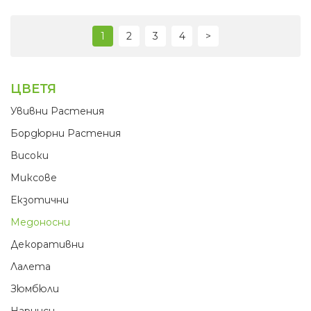
1
2
3
4
>
ЦВЕТЯ
Увивни Растения
Бордюрни Растения
Високи
Миксове
Екзотични
Медоносни
Декоративни
Лалета
Зюмбюли
Нарциси