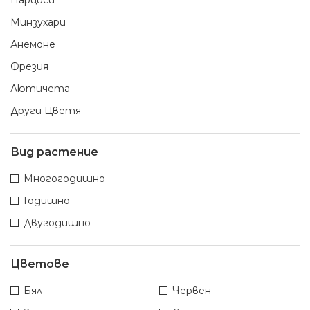
Минзухари
Анемоне
Фрезия
Лютичета
Други Цветя
Вид растение
Многогодишно
Годишно
Двугодишно
Цветове
Бял
Червен