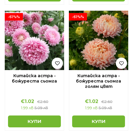
-61%%
-61%%
Китайска астра -
Китайска астра -
божуреста сьомга
божуреста сьомга
голям цвят
€1.02
€1.02
€2.60
€2.60
1.99 лв
5.09 лв
1.99 лв
5.09 лв
КУПИ
КУПИ