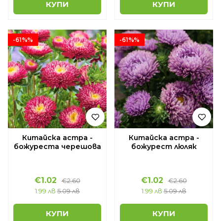
КУПИ
КУПИ
-61%%
-61%%
Китайска астра -
Китайска астра -
божуреста черешова
божурест люляк
€1.02
€1.02
€2.60
€2.60
1.99 лв
5.09 лв
1.99 лв
5.09 лв
КУПИ
КУПИ