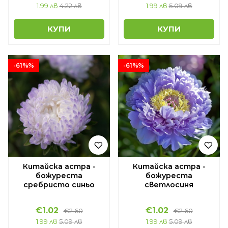
1.99 лв
4.22 лв
1.99 лв
5.09 лв
КУПИ
КУПИ
-61%%
-61%%
Китайска астра -
Китайска астра -
божуреста
божуреста
сребристо синьо
светлосиня
€1.02
€1.02
€2.60
€2.60
1.99 лв
5.09 лв
1.99 лв
5.09 лв