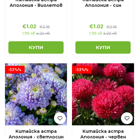
Аполония - Виолетов
Аполония - син
€1.02
€1.02
€2.16
€2.16
1.99 лв
4.22 лв
1.99 лв
4.22 лв
КУПИ
КУПИ
-53%%
-53%%
Китайска астра
Китайска астра
Аполония - светлосин
Аполония - червен