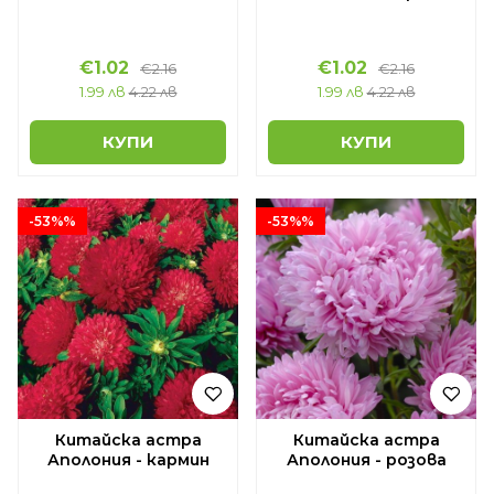
€1.02
€1.02
€2.16
€2.16
1.99 лв
4.22 лв
1.99 лв
4.22 лв
КУПИ
КУПИ
-53%%
-53%%
Китайска астра
Китайска астра
Аполония - кармин
Аполония - розова