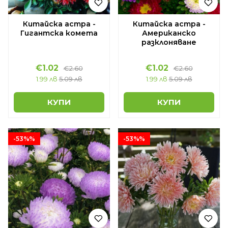
Китайска астра -
Китайска астра -
Гигантска комета
Американско
разклоняване
€1.02
€1.02
€2.60
€2.60
1.99 лв
5.09 лв
1.99 лв
5.09 лв
КУПИ
КУПИ
-53%%
-53%%