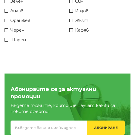
Зелен
Син
Лилав
Розов
Оранжев
Жълт
Черен
Кафяв
Шарен
Абонирайте се за актуални
промоции
Бъдете първите, които ще научат какви са
новите оферти!
АБОНИРАНЕ