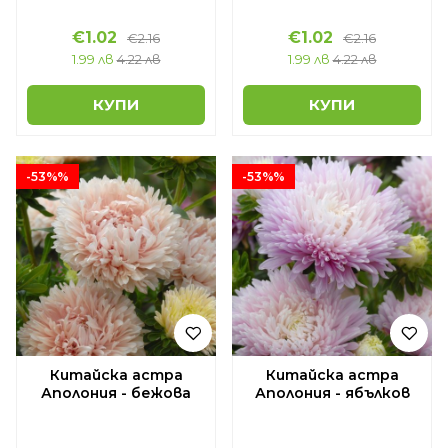
€1.02
€1.02
€2.16
€2.16
1.99 лв
4.22 лв
1.99 лв
4.22 лв
КУПИ
КУПИ
-53%%
-53%%
Китайска астра
Китайска астра
Аполония - бежова
Аполония - ябълков