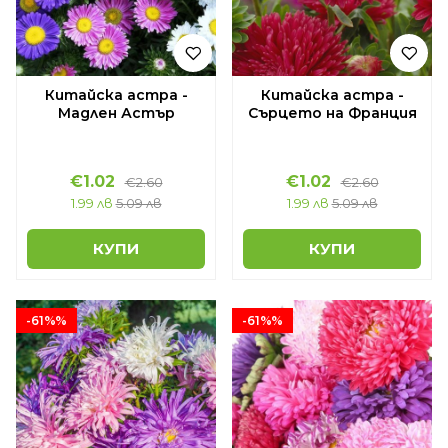
Китайска астра -
Китайска астра -
Мадлен Астър
Сърцето на Франция
€1.02
€1.02
€2.60
€2.60
1.99 лв
5.09 лв
1.99 лв
5.09 лв
КУПИ
КУПИ
-61%%
-61%%