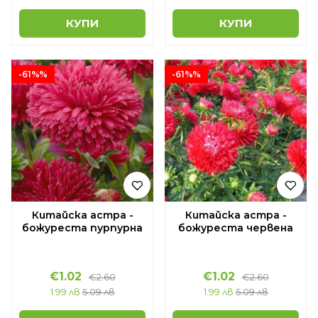
КУПИ
КУПИ
-61%%
-61%%
Китайска астра -
Китайска астра -
божуреста пурпурна
божуреста червена
€1.02
€1.02
€2.60
€2.60
1.99 лв
5.09 лв
1.99 лв
5.09 лв