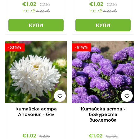
€1.02
€1.02
€2.16
€2.16
1.99 лв
4.22 лв
1.99 лв
4.22 лв
КУПИ
КУПИ
-53%%
-61%%
Китайска астра
Китайска астра -
Аполония - бял
божуреста
виолетова
€1.02
€1.02
€2.16
€2.60