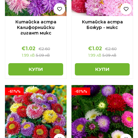
Китайска астра
Китайска астра
Калифорнийски
Божур - микс
гигант микс
€1.02
€1.02
€2.60
€2.60
1.99 лв
5.09 лв
1.99 лв
5.09 лв
КУПИ
КУПИ
-61%%
-61%%