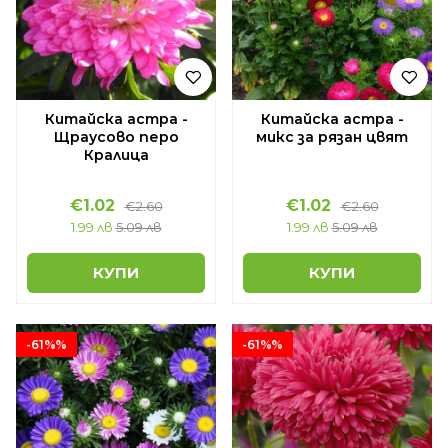
Китайска астра -
Китайска астра -
Щраусово перо
микс за рязан цвят
Кралица
€1.02
€1.02
€2.60
€2.60
1.99 лв
5.09 лв
1.99 лв
5.09 лв
КУПИ
КУПИ
-61%%
-61%%