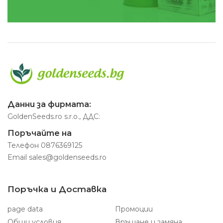
Данни за фирмата:
GoldenSeeds.ro s.r.o., ДДС:
Поръчайте на
Телефон
0876369125
Email
sales@goldenseeds.ro
Поръчка и Доставка
page data
Промоции
Общи условия
Връщане и замяна