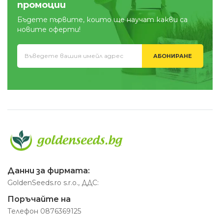
промоции
Бъдете първите, които ще научат какви са
новите оферти!
АБОНИРАНЕ
Данни за фирмата:
GoldenSeeds.ro s.r.o., ДДС:
Поръчайте на
Телефон
0876369125