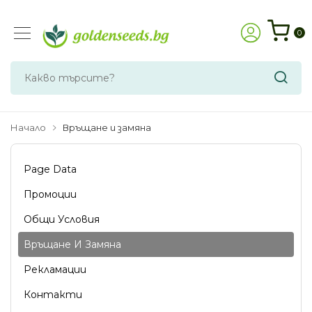
0
Начало
Връщане и замяна
Page Data
Промоции
Общи Условия
Връщане И Замяна
Рекламации
Контакти