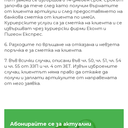
започва да тече след като получим върнатите
от клиента артикули и след предоставянето на
банкова сметка от клиента по имейл.
Куриерските услуги са за сметка на клиента и се
извършват чрез куриерски фирми Еконт и
Пигеон Експрес.
6. Разходите по връщане на отказана и невзета
поръчка е за сметка на клиента.
7. Във всички случаи, описани във чл. 50, чл. 51, чл. 54
и чл. 55 от ЗЗП и чл. 4 от ЗЕТ. Извън изброените
случаи, клиентът няма право да откаже да
получи и заплати артикулите от направената
от него заявка.
Абонирайте се за актуални