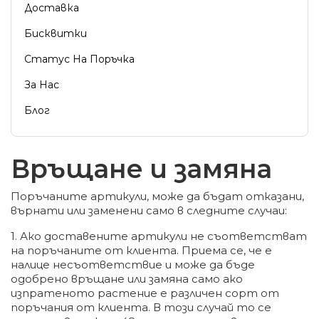
Доставка
Бисквитки
Статус На Поръчка
За Нас
Блог
Връщане и замяна
Поръчаните артикули, може да бъдат отказани,
върнати или заменени само в следните случаи:
1. Ако доставените артикули не съответстват
на поръчаните от клиента. Приема се, че е
налице несъответствие и може да бъде
одобрено връщане или замяна само ако
изпратеното растение е различен сорт от
поръчания от клиента. В този случай то се