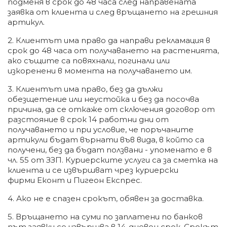
подменя в срок до 48 часа след направената
заявка от клиента и след връщането на грешния
артикул.
2. Клиентът има право да направи рекламация в
срок до 48 часа от получаването на растенията,
ако същите са повяхнали, погинали или
изкоренени в момента на получаването им.
3. Клиентът има право, без да дължи
обезщетение или неустойка и без да посочва
причина, да се откаже от сключения договор от
разстояние в срок 14 работни дни от
получаването и при условие, че поръчаните
артикули бъдат върнати във вида, в който са
получени, без да бъдат ползвани - упоменато е в
чл. 55 от ЗЗП. Куриерските услуги са за сметка на
клиента и се извършват чрез куриерски
фирми Еконт и Пигеон Експрес.
4. Ако не е спазен срокът, обявен за доставка.
5. Връщането на суми по заплатени по банков
път заявки се извършва в 14-дневен срок. Срокът