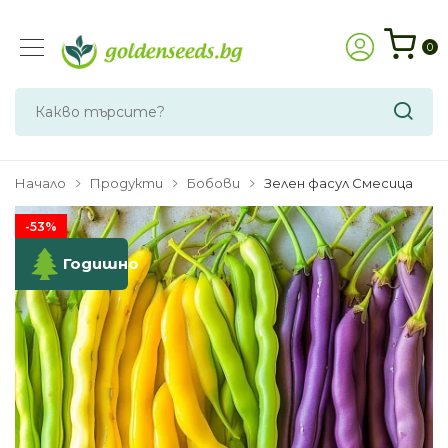
0
Начало
Продукти
Бобови
Зелен фасул Смесица
-53%
Годишно