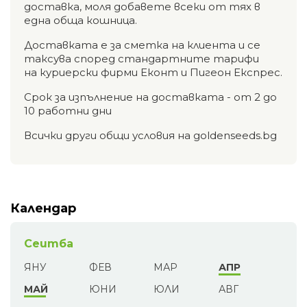
доставка, моля добавете всеки от тях в
една обща кошница.
Доставката е за сметка на клиента и се
таксува според стандартните тарифи
на куриерски фирми Еконт и Пигеон Експрес.
Срок за изпълнение на доставката - от 2 до
10 работни дни
Всички други общи условия на goldenseeds.bg
Календар
Сеитба
ЯНУ
ФЕВ
МАР
АПР
МАЙ
ЮНИ
ЮЛИ
АВГ