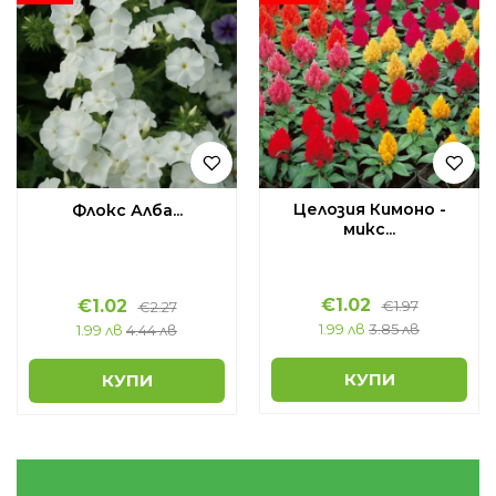
Целозия Кимоно -
Флокс Алба...
микс...
€
1.02
€
1.02
€
1.97
€
2.27
1.99 лв
3.85 лв
1.99 лв
4.44 лв
КУПИ
КУПИ