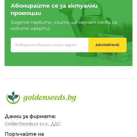
Абонирайте се за актуални
промоции
Бъдете първите, които ще научат какви са
новите оферти!
АБОНИРАНЕ
Данни за фирмата:
GoldenSeeds.ro s.r.o., ДДС:
Поръчайте на