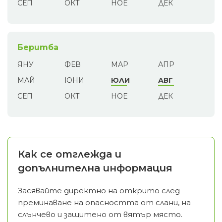
СЕП
ОКТ
НОЕ
ДЕК
Беритба
ЯНУ
ФЕВ
МАР
АПР
МАЙ
ЮНИ
ЮЛИ
АВГ
СЕП
ОКТ
НОЕ
ДЕК
Как се отглежда и
допълнителна информация
Засявайте директно на открито след
преминаване на опасността от слани, на
слънчево и защитено от вятър място.