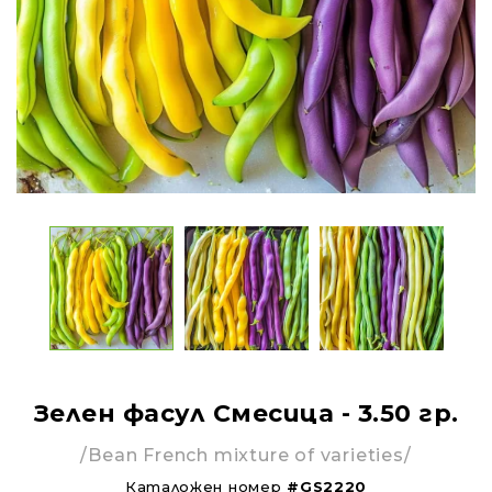
Зелен фасул Смесица - 3.50 гр.
/Bean French mixture of varieties/
Каталожен номер
#GS2220