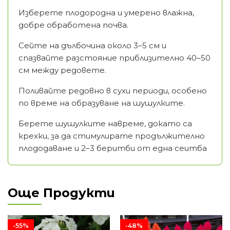
Изберете плодородна и умерено влажна,
добре обработена почва.
Сейте на дълбочина около 3–5 см и
спазвайте разстояние приблизително 40–50
см между редовете.
Поливайте редовно в сухи периоди, особено
по време на образуване на шушулките.
Берете шушулките навреме, докато са
крехки, за да стимулирате продължително
плододаване и 2–3 беритби от една сеитба
Още Продукти
-55%
-48%