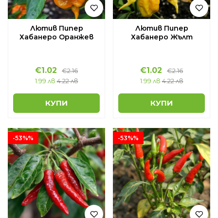
Лютив Пипер
Лютив Пипер
Хабанеро Оранжев
Хабанеро Жълт
€1.02
€1.02
€2.16
€2.16
1.99 лв
4.22 лв
1.99 лв
4.22 лв
КУПИ
КУПИ
-53%%
-53%%