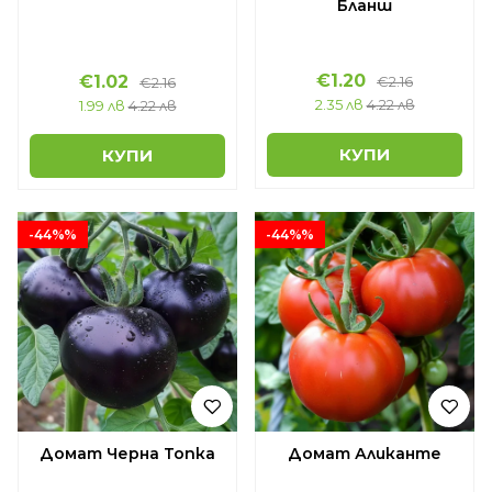
Бланш
€1.20
€1.02
€2.16
€2.16
2.35 лв
4.22 лв
1.99 лв
4.22 лв
КУПИ
КУПИ
-44%%
-44%%
Домат Черна Топка
Домат Аликанте