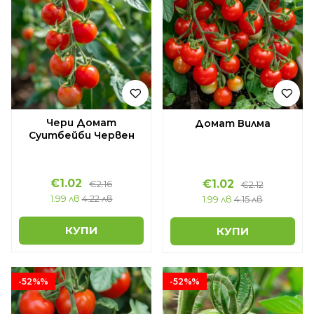
Чери Домат
Домат Вилма
Суитбейби Червен
€1.02
€1.02
€2.16
€2.12
1.99 лв
4.22 лв
1.99 лв
4.15 лв
КУПИ
КУПИ
-52%%
-52%%