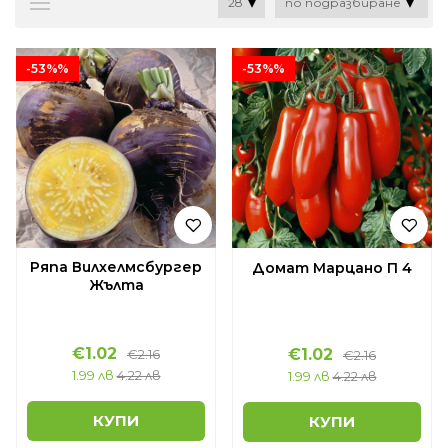
-53%%
-53%%
Ряпа Вилхелмсбургер
Домат Марцано П 4
Жълта
€1.02
€1.02
€2.16
€2.16
1.99 лв
4.22 лв
1.99 лв
4.22 лв
КУПИ
КУПИ