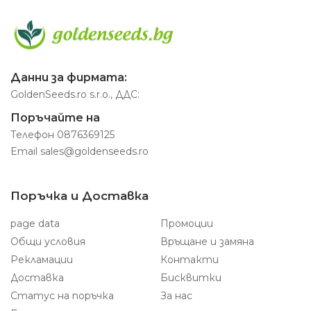
Данни за фирмата:
GoldenSeeds.ro s.r.o., ДДС:
Поръчайте на
Телефон
0876369125
Email
sales@goldenseeds.ro
Поръчка и Доставка
page data
Промоции
Общи условия
Връщане и замяна
Рекламации
Контакти
Доставка
Бисквитки
Статус на поръчка
За нас