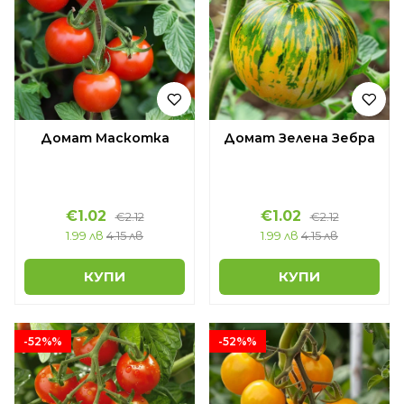
Домат Маскотка
Домат Зелена Зебра
€1.02
€1.02
€2.12
€2.12
1.99 лв
4.15 лв
1.99 лв
4.15 лв
КУПИ
КУПИ
-52%%
-52%%