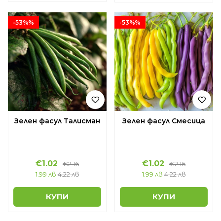
-53%%
-53%%
Зелен фасул Талисман
Зелен фасул Смесица
€1.02
€1.02
€2.16
€2.16
1.99 лв
4.22 лв
1.99 лв
4.22 лв
КУПИ
КУПИ