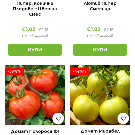
Пипер, Конични
Лютив Пипер
Плодове – Цветна
Смесица
Смес
€1.02
€1.02
€2.16
€2.16
1.99 лв
4.22 лв
1.99 лв
4.22 лв
КУПИ
КУПИ
-53%%
-44%%
Домат Мирабел
Домат Полороса Ф1