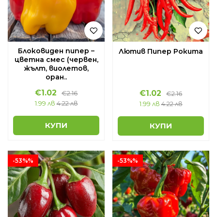
Блоковиден пипер –
Лютив Пипер Рокита
цветна смес (червен,
жълт, виолетов,
оран..
€1.02
€1.02
€2.16
€2.16
1.99 лв
4.22 лв
1.99 лв
4.22 лв
КУПИ
КУПИ
-53%%
-53%%