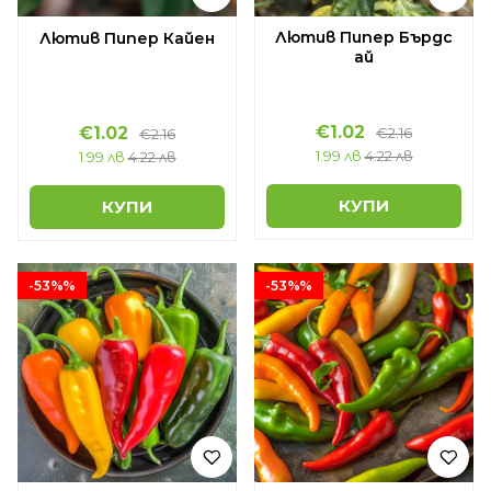
Лютив Пипер Бърдс
Лютив Пипер Кайен
ай
€1.02
€1.02
€2.16
€2.16
1.99 лв
4.22 лв
1.99 лв
4.22 лв
КУПИ
КУПИ
-53%%
-53%%