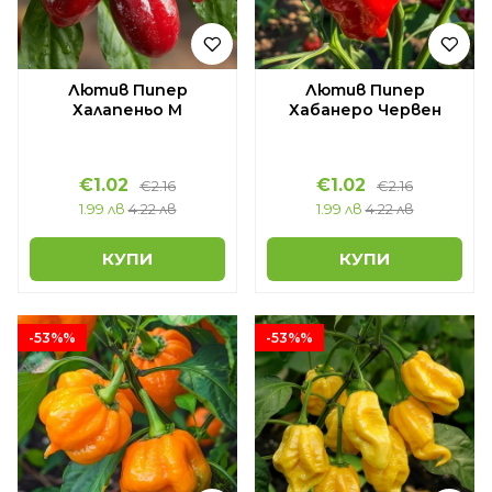
Лютив Пипер
Лютив Пипер
Халапеньо М
Хабанеро Червен
€1.02
€1.02
€2.16
€2.16
1.99 лв
4.22 лв
1.99 лв
4.22 лв
КУПИ
КУПИ
-53%%
-53%%