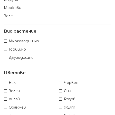
Моркови
Зеле
Вид растение
Многогодишно
Годишно
Двугодишно
Цветове
Бял
Червен
Зелен
Син
Лилав
Розов
Оранжев
Жълт