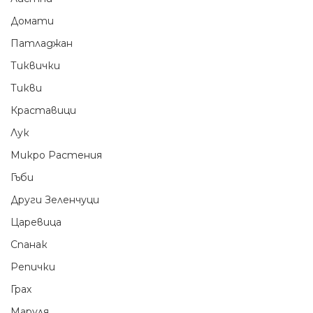
Домати
Патладжан
Тиквички
Тикви
Краставици
Лук
Микро Растения
Гъби
Други Зеленчуци
Царевица
Спанак
Репички
Грах
Маруля