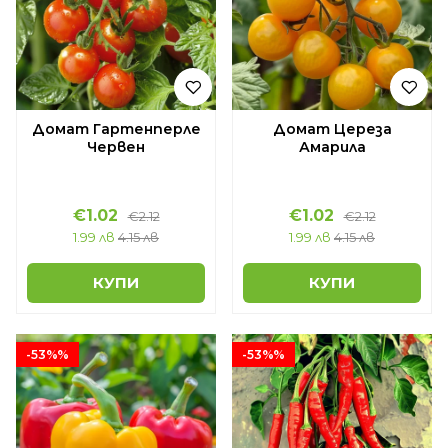
Домат Гартенперле
Домат Цереза
Червен
Амарила
€1.02
€1.02
€2.12
€2.12
1.99 лв
4.15 лв
1.99 лв
4.15 лв
КУПИ
КУПИ
-53%%
-53%%