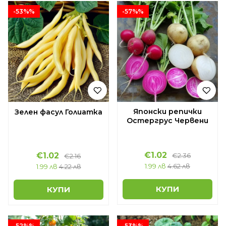
-53%%
-57%%
Японски репички
Зелен фасул Голиатка
Остергрус Червени
€1.02
€1.02
€2.36
€2.16
1.99 лв
4.62 лв
1.99 лв
4.22 лв
КУПИ
КУПИ
-52%%
-53%%