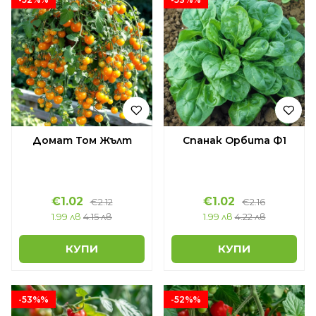
Домат Том Жълт
Спанак Орбита Ф1
€1.02
€1.02
€2.12
€2.16
1.99 лв
4.15 лв
1.99 лв
4.22 лв
КУПИ
КУПИ
-53%%
-52%%