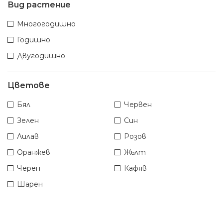
Вид растение
Многогодишно
Годишно
Двугодишно
Цветове
Бял
Червен
Зелен
Син
Лилав
Розов
Оранжев
Жълт
Черен
Кафяв
Шарен