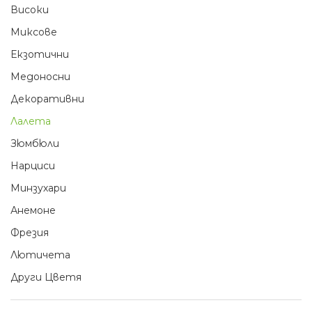
Високи
Миксове
Екзотични
Медоносни
Декоративни
Лалета
Зюмбюли
Нарциси
Минзухари
Анемоне
Фрезия
Лютичета
Други Цветя