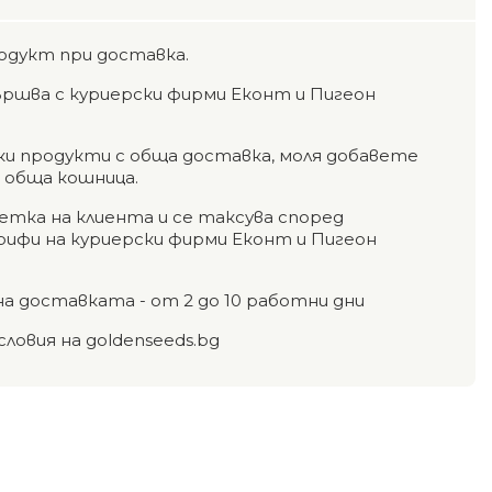
одукт при доставка.
ршва с куриерски фирми Еконт и Пигеон
чки продукти с обща доставка, моля добавете
а обща кошница.
етка на клиента и се таксува според
фи на куриерски фирми Еконт и Пигеон
на доставката - от 2 до 10 работни дни
словия на goldenseeds.bg