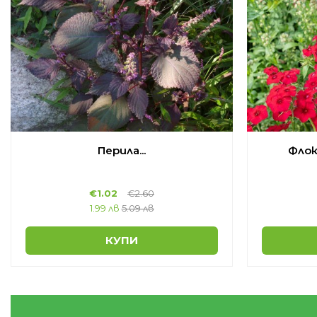
Перила...
Флок
€
1.02
€
2.60
1.99 лв
5.09 лв
КУПИ