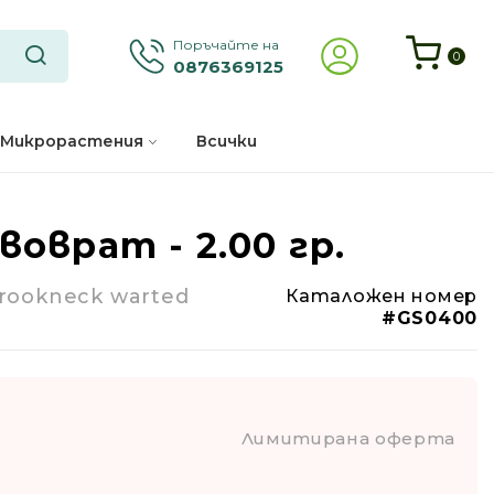
Поръчайте на
0
0876369125
Микрорастения
Всички
воврат - 2.00 гр.
-61%
Crookneck warted
Каталожен номер
Годишно
#GS0400
Лимитирана оферта