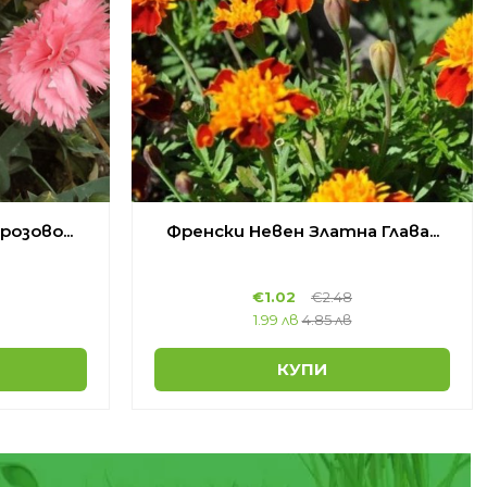
озово...
Френски Невен Златна Глава...
€
1.02
€
2.48
1.99 лв
4.85 лв
КУПИ