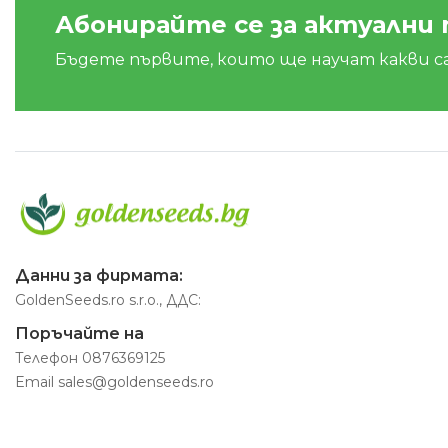
Абонирайте се за актуални
Бъдете първите, които ще научат какви с
Данни за фирмата:
GoldenSeeds.ro s.r.o., ДДС:
Поръчайте на
Телефон
0876369125
Email
sales@goldenseeds.ro