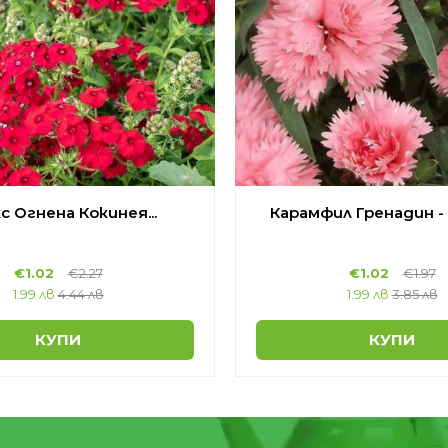
с Огнена Кокинея...
Карамфил Гренадин - р
€
1.02
€
2.27
€
1.02
€
1.97
1.99 лв
4.44 лв
1.99 лв
3.85 лв
КУПИ
КУПИ