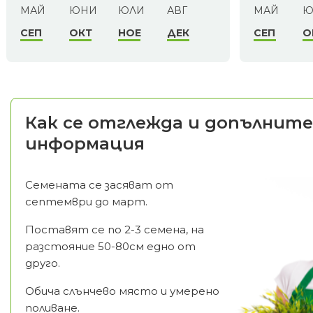
МАЙ
ЮНИ
ЮЛИ
АВГ
МАЙ
Ю
СЕП
ОКТ
НОЕ
ДЕК
СЕП
О
Как се отглежда и допълните
информация
Семената се засяват от
септември до март.
Поставят се по 2-3 семена, на
разстояние 50-80см едно от
друго.
Обича слънчево място и умерено
поливане.