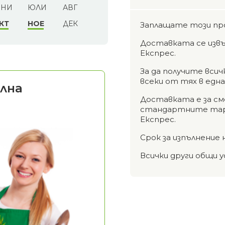
НИ
ЮЛИ
АВГ
КТ
НОЕ
ДЕК
Заплащате този пр
Доставката се извъ
Експрес.
За да получите вси
всеки от тях в едн
лна
Доставката е за см
стандартните тари
Експрес.
Срок за изпълнение 
Всички други общи у