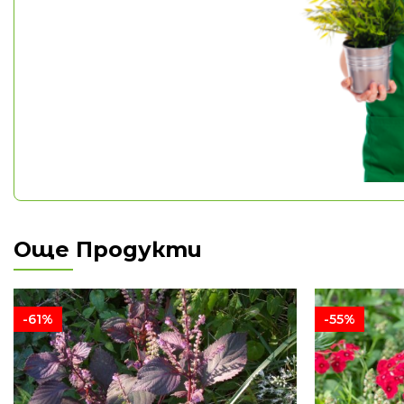
Още Продукти
-61%
-55%