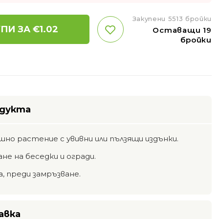
Закупени 5513 бройки
ПИ ЗА €
1.02
Оставащи 19
бройки
одукта
шно растение с увивни или пълзящи издънки.
ане на беседки и огради.
, преди замръзване.
авка