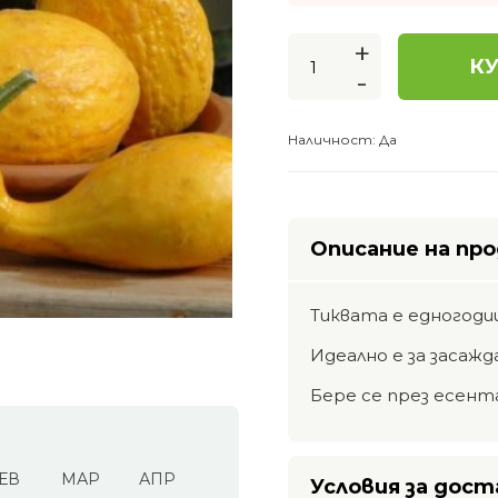
+
КУ
-
Наличност:
Да
Описание на пр
Тиквата е едногоди
Идеално е за засажд
Бере се през есента
ЕВ
МАР
АПР
Условия за дост