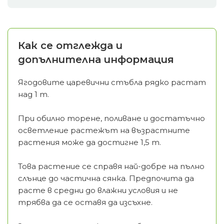
Как се отглежда и
допълнителна информация
Ягодовите царевични стъбла рядко растат
над 1 m.
При обилно торене, поливане и достатъчно
осветление растежът на възрастните
растения може да достигне 1,5 m.
Това растение се справя най-добре на пълно
слънце до частична сянка. Предпочита да
расте в средни до влажни условия и не
трябва да се оставя да изсъхне.