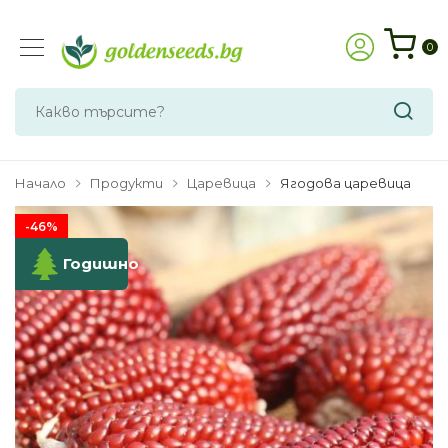
0
Начало
Продукти
Царевица
Ягодова царевица
-46%
Годишно