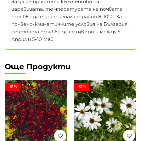
За да се пристъпи към сеитба на
царевицата, температурата на почвата
трябва да е достигнала трайно 8-10°С. За
почвено-климатичните условия на България,
сеитбата трябва да се извърши между 5
Април и 5-10 Май.
Още Продукти
-61%
-31%