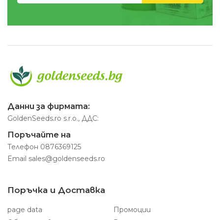
Данни за фирмата:
GoldenSeeds.ro s.r.o., ДДС:
Поръчайте на
Телефон
0876369125
Email
sales@goldenseeds.ro
Поръчка и Доставка
page data
Промоции