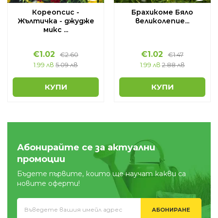
Кореопсис -
Брахикоме Бяло
Жълтичка - джудже
великолепие...
микс ...
€
1.02
€
1.02
€
2.60
€
1.47
1.99 лв
5.09 лв
1.99 лв
2.88 лв
КУПИ
КУПИ
Абонирайте се за актуални
промоции
Бъдете първите, които ще научат какви са
новите оферти!
АБОНИРАНЕ