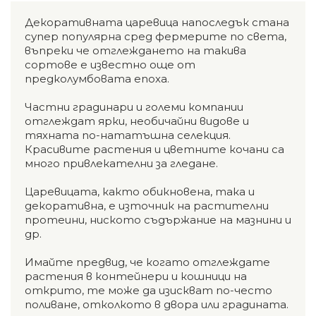
Декоративната царевица напоследък стана
супер популярна сред фермерите по света,
въпреки че отглеждането на такива
сортове е известно още от
предколумбовата епоха.
Частни градинари и големи компании
отглеждат ярки, необичайни видове и
тяхната по-нататъшна селекция.
Красивите растения и цветните кочани са
много привлекателни за гледане.
Царевицата, както обикновена, така и
декоративна, е източник на растителни
протеини, ниското съдържание на мазнини и
др.
Имайте предвид, че когато отглеждате
растения в контейнери и кошници на
открито, те може да изискват по-често
поливане, отколкото в двора или градината.