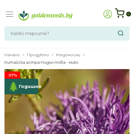
0
Начало
Продукти
Медоносни
Китайска астра Нидъл Нова - микс
-57%
Годишно