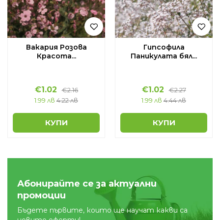
Вакария Розова
Гипсофила
Красота...
Паникулата бял...
€
1.02
€
1.02
€
2.16
€
2.27
1.99 лв
4.22 лв
1.99 лв
4.44 лв
КУПИ
КУПИ
Абонирайте се за актуални
промоции
Бъдете първите, които ще научат какви са
новите оферти!