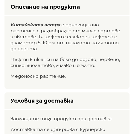
Описание на продукта
Китайската астра
е едногодишно
растение с разнобразие от много сортове
и цветове. Тя цъфти с ефектен цъфтеж с
диаметър 5-10 см. от началото на лятото
до есента.
Цъфти в нюанси на бяло до розово, червено,
синьо, виолетово, лилаво и жълто.
Медоносно растение.
Условия за доставка
Заплащате този продукт при доставка.
Доставката се извършва с куриерски