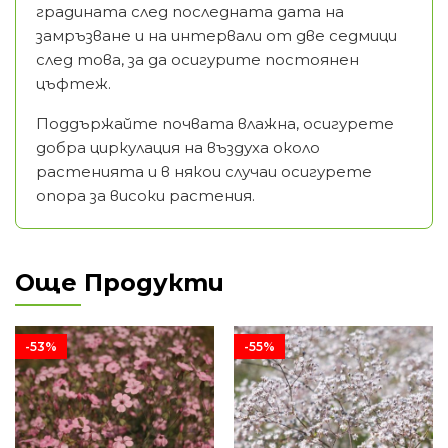
градината след последната дата на
замръзване и на интервали от две седмици
след това, за да осигурите постоянен
цъфтеж.
Поддържайте почвата влажна, осигурете
добра циркулация на въздуха около
растенията и в някои случаи осигурете
опора за високи растения.
Още Продукти
-53%
-55%