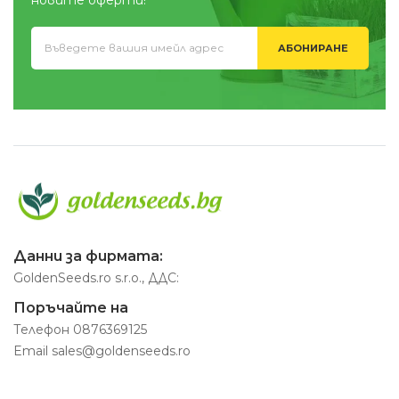
АБОНИРАНЕ
Данни за фирмата:
GoldenSeeds.ro s.r.o., ДДС:
Поръчайте на
Телефон
0876369125
Email
sales@goldenseeds.ro