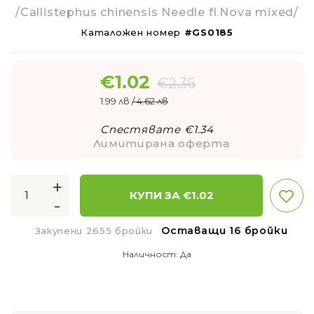
/Callistephus chinensis Needle fl.Nova mixed/
Каталожен номер
#GS0185
€
1.02
€
2.36
1.99 лв
/ 4.62 лв
Спестявате €
1.34
Лимитирана оферта
+
КУПИ ЗА €
1.02
-
Оставащи 16 бройки
Закупени 2655 бройки
Наличност:
Да