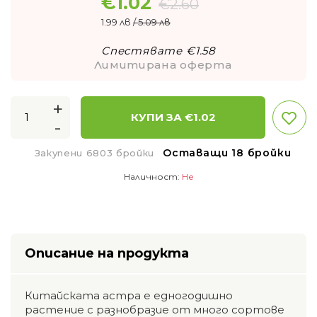
€
1.02
€
2.60
1.99 лв
/ 5.09 лв
Спестявате €
1.58
Лимитирана оферта
+
КУПИ ЗА €
1.02
-
Оставащи 18 бройки
Закупени 6803 бройки
Наличност:
Не
Описание на продукта
Китайската астра е едногодишно
растение с разнобразие от много сортове