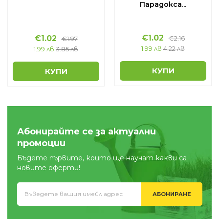
Парадокса...
€
1.02
€
1.02
€
2.16
€
1.97
1.99 лв
4.22 лв
1.99 лв
3.85 лв
КУПИ
КУПИ
Абонирайте се за актуални
промоции
Бъдете първите, които ще научат какви са
новите оферти!
АБОНИРАНЕ