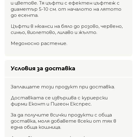
и цветове. Тя цъфти с ефектен цъфтеж с
диаметър 5-10 см. от началото на лятото
до есента.
Цъфти в нюанси на бяло до розово, червено,
синьо, виолетово, лилаво и жълто.
Медоносно растение.
Условия за доставка
Заплащате този продукт при доставка.
Доставката се извършва с куриерски
фирми Еконт и Пигеон Експрес.
За да получите всички продукти с обща
доставка, моля добавете всеки от тях в
една обща кошница.