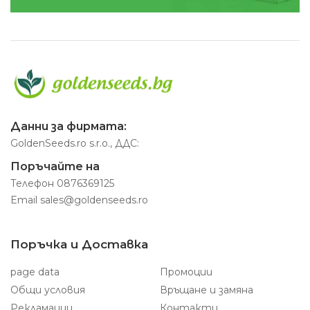
Данни за фирмата:
GoldenSeeds.ro s.r.o., ДДС:
Поръчайте на
Телефон
0876369125
Email
sales@goldenseeds.ro
Поръчка и Доставка
page data
Промоции
Общи условия
Връщане и замяна
Рекламации
Контакти