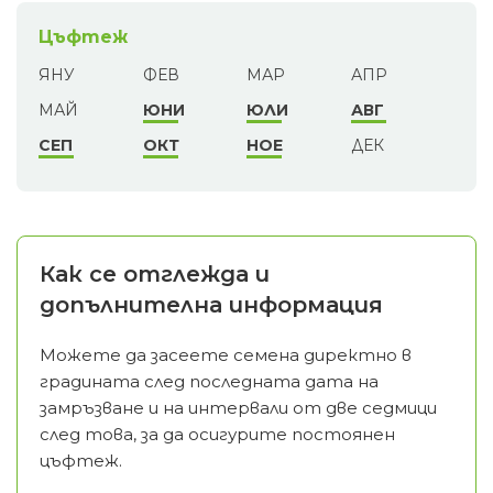
Цъфтеж
ЯНУ
ФЕВ
МАР
АПР
МАЙ
ЮНИ
ЮЛИ
АВГ
СЕП
ОКТ
НОЕ
ДЕК
Как се отглежда и
допълнителна информация
Можете да засеете семена директно в
градината след последната дата на
замръзване и на интервали от две седмици
след това, за да осигурите постоянен
цъфтеж.