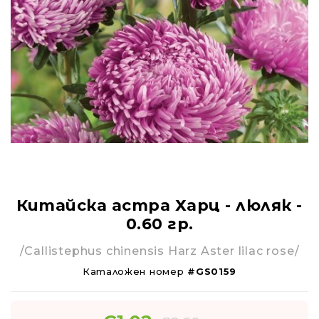
Китайска астра Харц - люляк -
0.60 гр.
/Callistephus chinensis Harz Aster lilac rose/
Каталожен номер
#GS0159