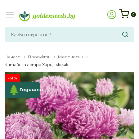
0
Начало
Продукти
Медоносни
Китайска астра Харц - люляк
-61%
Годишно