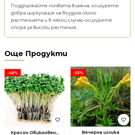
Поддържайте почвата влажна, осигурете
добра циркулация на въздуха около
растенията и в някои случаи осигурете
опора за високи растения.
Още Продукти
-48%
-53%
Вечерна иглика
Кресон Обикновен...