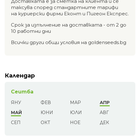
Доставката е за сметка на клиента и се
таксува според стандартните тарифи
на куриерски фирми Еконт и Пигеон Експрес.
Срок за изпълнение на доставката - от 2 до
10 работни дни
Всички други общи условия на goldenseeds.bg
Календар
Сеитба
ЯНУ
ФЕВ
МАР
АПР
МАЙ
ЮНИ
ЮЛИ
АВГ
СЕП
ОКТ
НОЕ
ДЕК