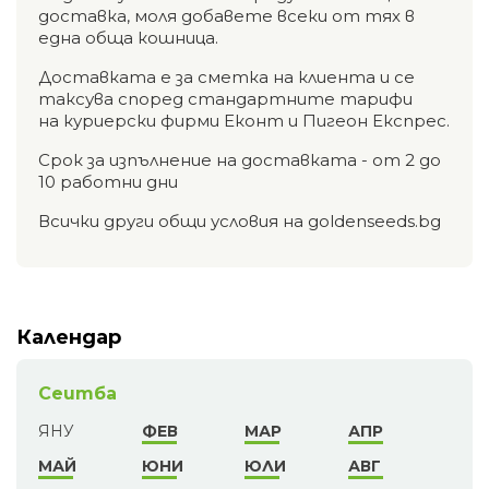
доставка, моля добавете всеки от тях в
една обща кошница.
Доставката е за сметка на клиента и се
таксува според стандартните тарифи
на куриерски фирми Еконт и Пигеон Експрес.
Срок за изпълнение на доставката - от 2 до
10 работни дни
Всички други общи условия на goldenseeds.bg
Календар
Сеитба
ЯНУ
ФЕВ
МАР
АПР
МАЙ
ЮНИ
ЮЛИ
АВГ