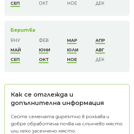
СЕП
ОКТ
НОЕ
ДЕК
Беритба
ЯНУ
ФЕВ
МАР
АПР
МАЙ
ЮНИ
ЮЛИ
АВГ
СЕП
ОКТ
НОЕ
ДЕК
Как се отглежда и
допълнителна информация
Сейте семената директно в рохкава и
добре обработена почва на слънчево място
или леко засенчено място.