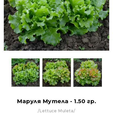
Маруля Мутела - 1.50 гр.
/Lettuce Muleta/