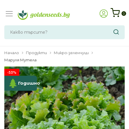
0
Начало
Продукти
Микро-зеленчуци
Маруля Мутела
-53%
Годишно