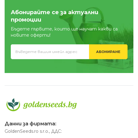
Абонирайте се за актуални
промоции
Бъдете първите, които ще научат какви са
новите оферти!
АБОНИРАНЕ
Данни за фирмата:
GoldenSeeds.ro s.r.o., ДДС: