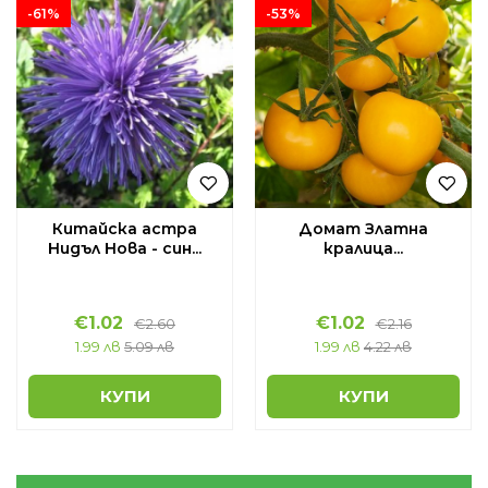
-61%
-53%
Китайска астра
Домат Златна
Нидъл Нова - син...
кралица...
€
1.02
€
1.02
€
2.60
€
2.16
1.99 лв
5.09 лв
1.99 лв
4.22 лв
КУПИ
КУПИ