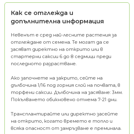
Как се отглежда и
допълнителна информация
Невенът е сред най-лесните растения за
отглеждане от семена. Те могат да се
засяват директно на открито или в
стартерни саксии 6 до 8 седмици преди
последното разрастване.
Ако започнете на закрито, сейте на
дълбочина 1/16 под горния слой на почвата, в
торфени саксии. Дълбочина на засяване: 3мм.
Покълването обикновено отнема 7-21 дни.
Трансплантирайте или директно засейте
на открито, когато времето е топло и
всяка опасност от замръзване е преминала.