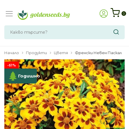
0
Начало
Продукти
Цветя
Френски Невен Паскал
-61%
Годишно