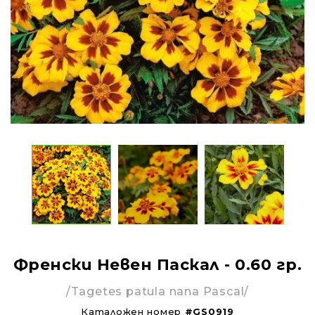
Френски Невен Паскал - 0.60 гр.
/Tagetes patula nana Pascal/
Каталожен номер
#GS0919