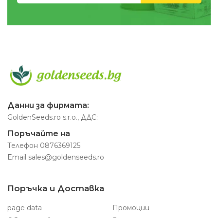
Данни за фирмата:
GoldenSeeds.ro s.r.o., ДДС:
Поръчайте на
Телефон
0876369125
Email
sales@goldenseeds.ro
Поръчка и Доставка
page data
Промоции