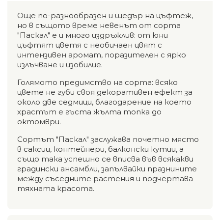
Още по-разнообразен и щедър на цъфтеж,
но в същото време невенът от сорта
"Паскал" е и много издръжлив: от юни
цъфтят цветя с необичаен цвят с
интензивен аромат, поразителен с ярко
излъчване и изобилие.
Голямото предимство на сорта: всяко
цвете не губи своя декоративен ефект за
около две седмици, благодарение на което
храстът е гъста жълта топка до
октомври.
Сортът "Паскал" заслужава почетно място
в саксии, контейнери, балконски кутии, а
също така успешно се вписва във всякакви
градински ансамбли, запълвайки празнините
между съседните растения и подчертава
тяхната красота.