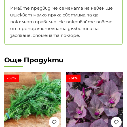
Имайте предвид, че семената на невен ще
изискват малко пряка светлина, за да
покълнат правилно. Не покривайте повече
от препоръчителната дълбочина на
засяване, спомената по-горе.
Още Продукти
-57%
-61%