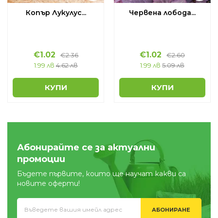
Копър Лукулус...
Червена лобода...
€
1.02
€
1.02
€
2.36
€
2.60
1.99 лв
4.62 лв
1.99 лв
5.09 лв
КУПИ
КУПИ
Абонирайте се за актуални
промоции
Бъдете първите, които ще научат какви са
новите оферти!
АБОНИРАНЕ