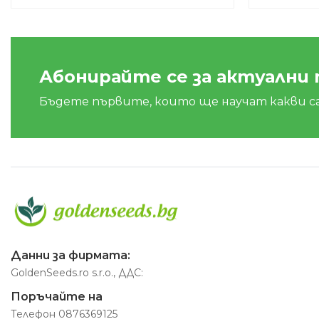
Абонирайте се за актуални
Бъдете първите, които ще научат какви с
Данни за фирмата:
GoldenSeeds.ro s.r.o., ДДС:
Поръчайте на
Телефон
0876369125