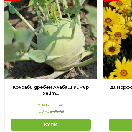
Колраби дребен Алабаш Уинър
Диморфо
Уайт...
€
1.02
€
1.47
1.99 лв
2.88 лв
КУПИ