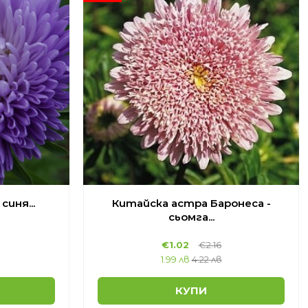
синя...
Китайска астра Баронеса -
сьомга...
€
1.02
€
2.16
1.99 лв
4.22 лв
КУПИ