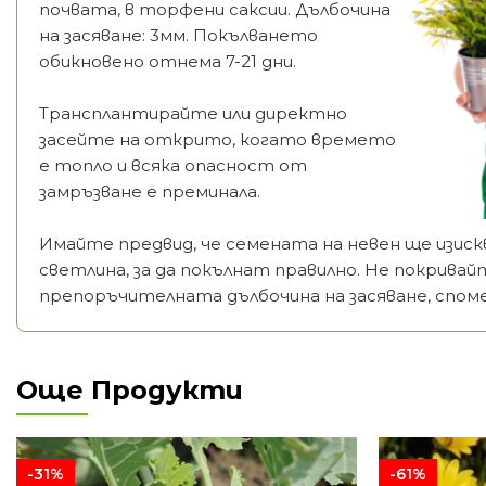
почвата, в торфени саксии. Дълбочина
на засяване: 3мм. Покълването
обикновено отнема 7-21 дни.
Трансплантирайте или директно
засейте на открито, когато времето
е топло и всяка опасност от
замръзване е преминала.
Имайте предвид, че семената на невен ще изиск
светлина, за да покълнат правилно. Не покрива
препоръчителната дълбочина на засяване, спом
Още Продукти
-31%
-61%