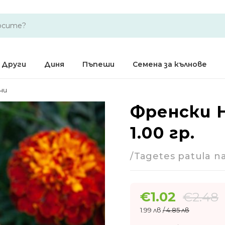
Други
Диня
Пъпеши
Семена за кълнове
чи
Френски Н
-59%
1.00 гр.
Годишно
/Tagetes patula na
€
1.02
€
2.48
1.99 лв
/ 4.85 лв