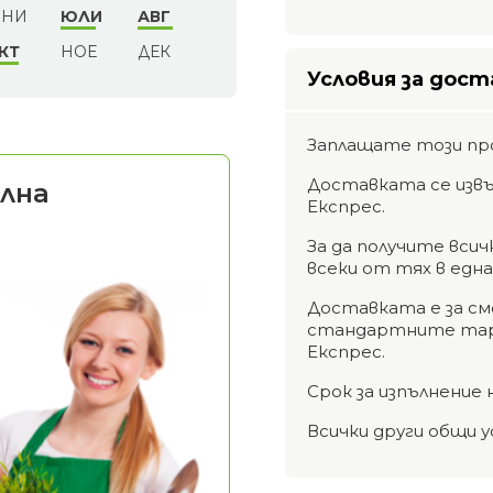
НИ
ЮЛИ
АВГ
КТ
НОЕ
ДЕК
Условия за дост
Заплащате този пр
Доставката се извъ
лна
Експрес.
За да получите вси
всеки от тях в едн
Доставката е за см
стандартните тари
Експрес.
Срок за изпълнение 
Всички други общи у