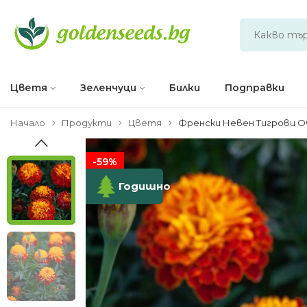
Цветя
Зеленчуци
Билки
Подправки
Начало
Продукти
Цветя
Френски Невен Тигрови О
-59%
Годишно