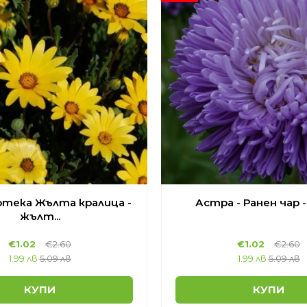
тека Жълта кралица -
Астра - Ранен чар - 
жълт...
€
1.02
€
2.60
€
1.02
€
2.60
1.99 лв
5.09 лв
1.99 лв
5.09 лв
КУПИ
КУПИ