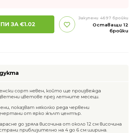
Закупени 4697 бройки
ПИ ЗА €
1.02
Оставащи 12
бройки
одукта
енски сорт невен, който ще произвежда
оцветени цветове през летните месеци.
ни, показват няколко реда червени
дчертани от ярко жълт център.
расне до зряла височина от около 12 см височина
страни приблизително на 4 до 6 см ширина.