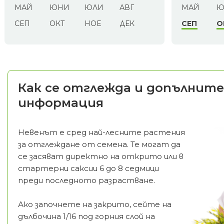
МАЙ
ЮНИ
ЮЛИ
АВГ
МАЙ
Ю
СЕП
ОКТ
НОЕ
ДЕК
СЕП
О
Как се отглежда и допълните
информация
Невенът е сред най-лесните растения
за отглеждане от семена. Те могат да
се засяват директно на открито или в
стартерни саксии 6 до 8 седмици
преди последното разрастване.
Ако започнете на закрито, сейте на
дълбочина 1/16 под горния слой на