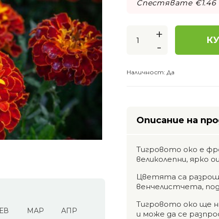
Спестявате €
1.46
+
КУ
-
Наличност:
Да
Описание на пр
Тигровото око е фр
великолепни, ярко 
Цветята са разроше
венчелистчета, по
Тигровото око ще на
ЕВ
МАР
АПР
и може да се разпро