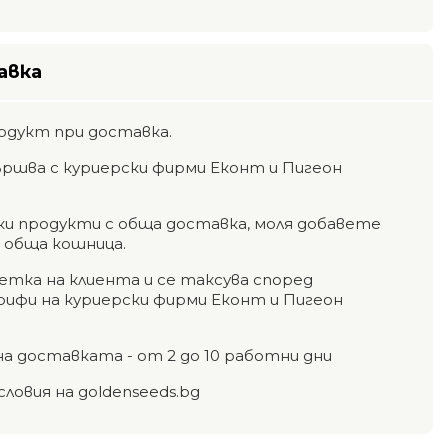
авка
одукт при доставка.
ршва с куриерски фирми Еконт и Пигеон
чки продукти с обща доставка, моля добавете
а обща кошница.
етка на клиента и се таксува според
фи на куриерски фирми Еконт и Пигеон
на доставката - от 2 до 10 работни дни
словия на goldenseeds.bg