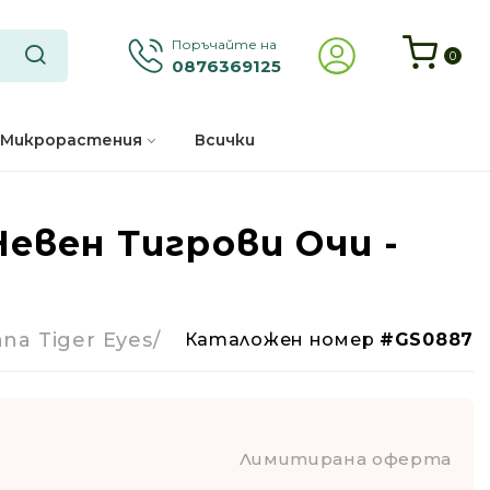
Поръчайте на
0
0876369125
Микрорастения
Всички
евен Тигрови Очи -
-59%
Годишно
na Tiger Eyes/
Каталожен номер
#GS0887
Лимитирана оферта