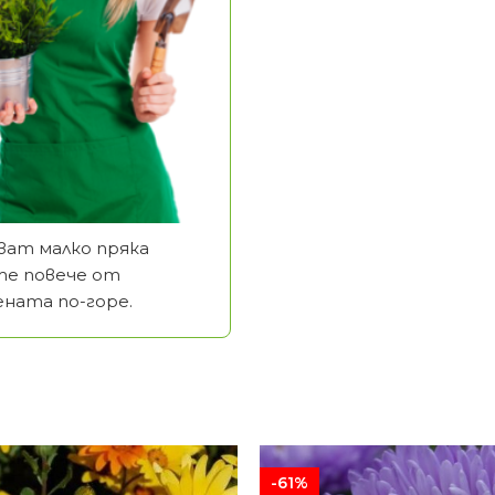
ват малко пряка
йте повече от
ената по-горе.
-61%