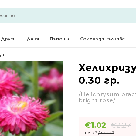
Други
Диня
Пъпеши
Семена за кълнове
за
Хелихризу
-55%
0.30 гр.
Годишно
/Helichrysum bract
bright rose/
€
1.02
€
2.27
1.99 лв
/ 4.44 лв