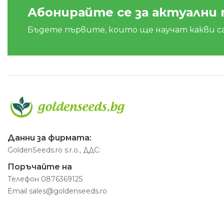
Абонирайте се за актуални
Бъдете първите, които ще научат какви с
Данни за фирмата:
GoldenSeeds.ro s.r.o., ДДС:
Поръчайте на
Телефон
0876369125
Email
sales@goldenseeds.ro