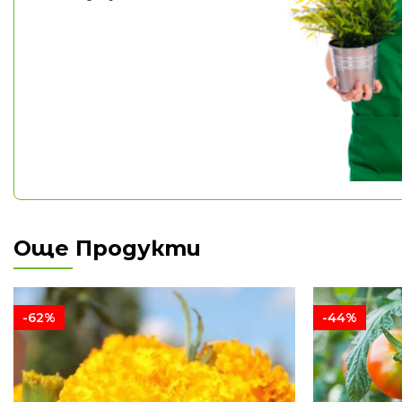
Още Продукти
-62%
-44%