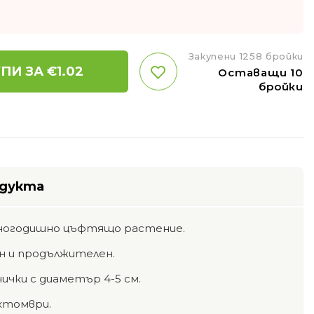
Закупени 1258 бройки
ПИ ЗА €
1.02
Оставащи 10
бройки
одукта
ногодишно цъфтящо растение.
 и продължителен.
чки с диаметър 4-5 см.
ктомври.