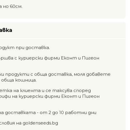
 но 60см.
авка
одукт при доставка.
ршва с куриерски фирми Еконт и Пигеон
чки продукти с обща доставка, моля добавете
а обща кошница.
етка на клиента и се таксува според
фи на куриерски фирми Еконт и Пигеон
на доставката - от 2 до 10 работни дни
словия на goldenseeds.bg