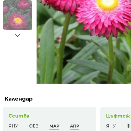
Календар
Сеитба
Цъфтеж
ЯНУ
ФЕВ
МАР
АПР
ЯНУ
Ф