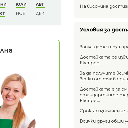
НИ
ЮЛИ
АВГ
На височина достига
КТ
НОЕ
ДЕК
Условия за дост
Заплащате този пр
лна
Доставката се извъ
Експрес.
За да получите вси
всеки от тях в едн
Доставката е за см
стандартните тари
Експрес.
Срок за изпълнение 
Всички други общи у