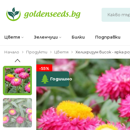
Цветя
Зеленчуци
Билки
Подправки
Начало
Продукти
Цветя
Хелихризум висок - ярка ро
-55%
Годишно