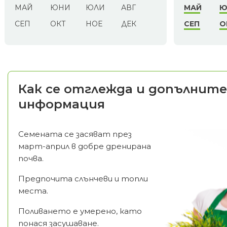
МАЙ
ЮНИ
ЮЛИ
АВГ
МАЙ
Ю
СЕП
ОКТ
НОЕ
ДЕК
СЕП
О
Как се отглежда и допълните
информация
Семената се засяват през
март-април в добре дренирана
почва.
Предпочита слънчеви и топли
места.
Поливането е умерено, като
понася засушаване.