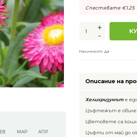
Спестявате €
1.25
+
КУ
-
Наличност:
Да
Описание на пр
Хелихризумът
е ед
Цъфтежът е обилен
Цветовете са кошни
ЕВ
МАР
АПР
Цъфти от май до о