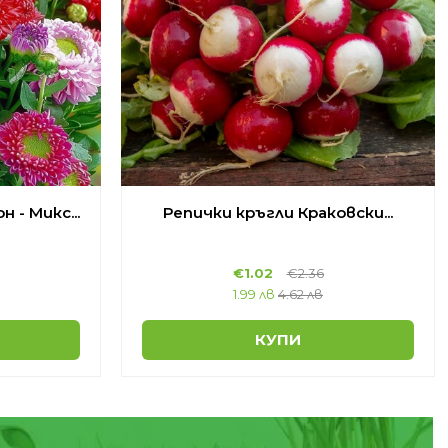
 - Микс...
Репички кръгли Краковски...
€
1.02
€
2.36
1.99 лв
4.62 лв
КУПИ