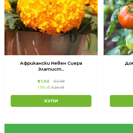
Африкански Невен Сиера
Дом
Златист...
€
1.02
€
2.68
1.99 лв
5.24 лв
КУПИ