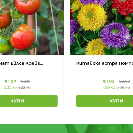
ат Ейлса Крейг...
Китайска астра Помпон
€
1.20
€
2.16
€
1.02
€
2.60
2.35 лв
4.22 лв
1.99 лв
5.09 лв
КУПИ
КУПИ