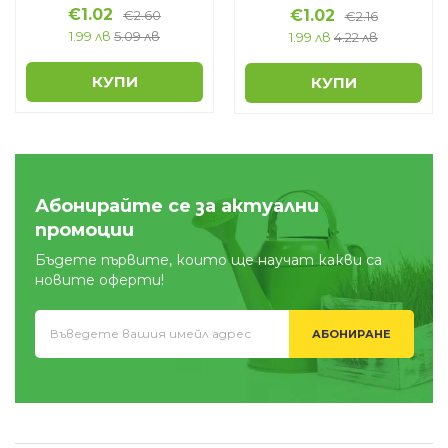
€
1.02
€
1.02
€
2.60
€
2.16
1.99 лв
5.09 лв
1.99 лв
4.22 лв
КУПИ
КУПИ
Абонирайте се за актуални
промоции
Бъдете първите, които ще научат какви са
новите оферти!
АБОНИРАНЕ