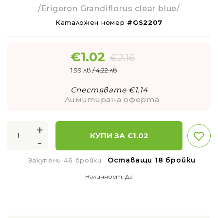
/Erigeron Grandiflorus clear blue/
Каталожен номер
#GS2207
€
1.02
€
2.16
1.99 лв
/ 4.22 лв
Спестявате €
1.14
Лимитирана оферта
+
КУПИ ЗА €
1.02
-
Оставащи 18 бройки
Закупени 46 бройки
Наличност:
Да