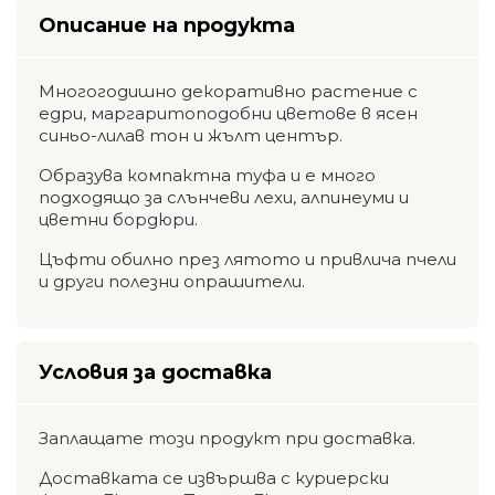
Описание на продукта
Многогодишно декоративно растение с
едри, маргаритоподобни цветове в ясен
синьо-лилав тон и жълт център.
Образува компактна туфа и е много
подходящо за слънчеви лехи, алпинеуми и
цветни бордюри.
Цъфти обилно през лятото и привлича пчели
и други полезни опрашители.
Условия за доставка
Заплащате този продукт при доставка.
Доставката се извършва с куриерски