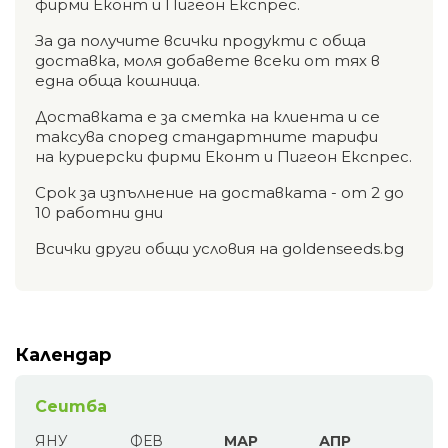
фирми Еконт и Пигеон Експрес.
За да получите всички продукти с обща
доставка, моля добавете всеки от тях в
една обща кошница.
Доставката е за сметка на клиента и се
таксува според стандартните тарифи
на куриерски фирми Еконт и Пигеон Експрес.
Срок за изпълнение на доставката - от 2 до
10 работни дни
Всички други общи условия на goldenseeds.bg
Календар
Сеитба
ЯНУ
ФЕВ
МАР
АПР