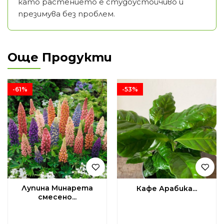
като растението е студоустойчиво и
презимува без проблем.
Още Продукти
-61%
-53%
Лупина Минарета
Кафе Арабика...
смесено...