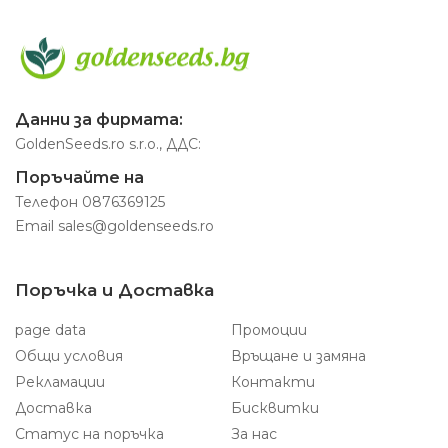
Данни за фирмата:
GoldenSeeds.ro s.r.o., ДДС:
Поръчайте на
Телефон
0876369125
Email
sales@goldenseeds.ro
Поръчка и Доставка
page data
Промоции
Общи условия
Връщане и замяна
Рекламации
Контакти
Доставка
Бисквитки
Статус на поръчка
За нас