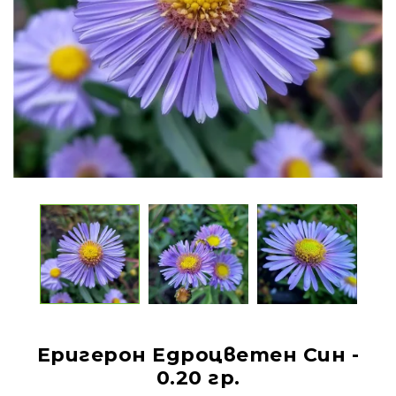
Еригерон Едроцветен Син -
0.20 гр.