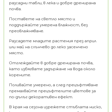
разсадни табли, в лека и добре дренирана
почва.
Поставете на светло място и
поддържайте умерена влажност, без
преовлажняване.
Разсадете младите растения през април
или май на слънчево до леко засенчено
място.
Отглеждайте в добре дренирана почва,
като избягвате задържане на вода около
корените.
Поливайте умерено, а след прецъфтяване
премахвайте прецъфтелите цветове за
по-дълъг декоративен ефект.
В края на сезона изрежете стъблата ниско,