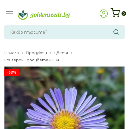
0
Начало
Продукти
Цветя
Еригерон Едроцветен Син
-53%