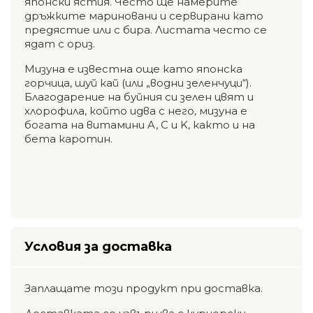
японски ястия. Често ще намерите
дръжките мариновани и сервирани като
предястие или с бира. Листата често се
ядат с ориз.
Мизуна е известна още като японска
горчица, шуй кай (или „водни зеленчуци“).
Благодарение на буйния си зелен цвят и
хлорофила, който идва с него, мизуна е
богата на витамини A, C и K, както и на
бета каротин.
Условия за доставка
Заплащате този продукт при доставка.