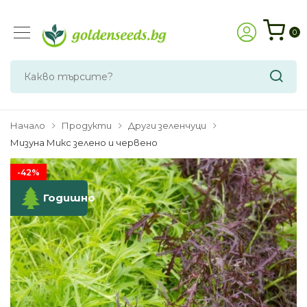
0
Начало
Продукти
Други зеленчуци
Мизуна Микс зелено и червено
-42%
Годишно