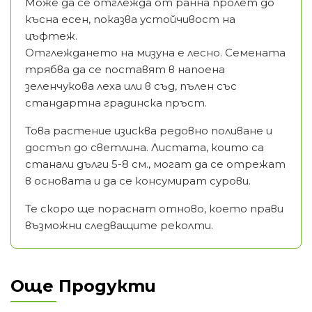
Може да се отглежда от ранна пролет до
късна есен, показва устойчивост на
цъфтеж.
Отглеждането на мизуна е лесно. Семената
трябва да се поставят в напоена
зеленчукова леха или в съд, пълен със
стандартна градинска пръст.
Това растение изисква редовно поливане и
достъп до светлина. Листата, които са
станали дълги 5-8 см., могат да се отрежат
в основата и да се консумират сурови.
Те скоро ще пораснат отново, което прави
възможни следващите реколти.
Още Продукти