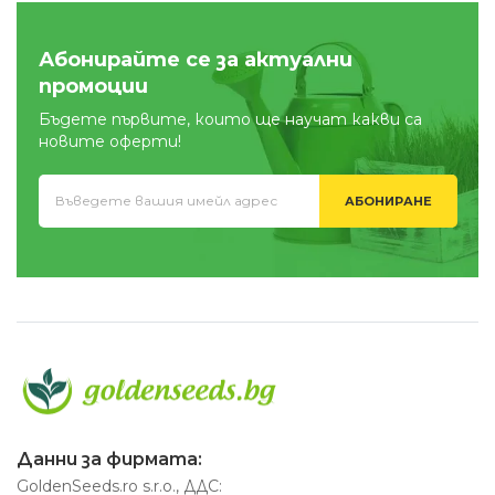
Абонирайте се за актуални
промоции
Бъдете първите, които ще научат какви са
новите оферти!
АБОНИРАНЕ
Данни за фирмата:
GoldenSeeds.ro s.r.o., ДДС: