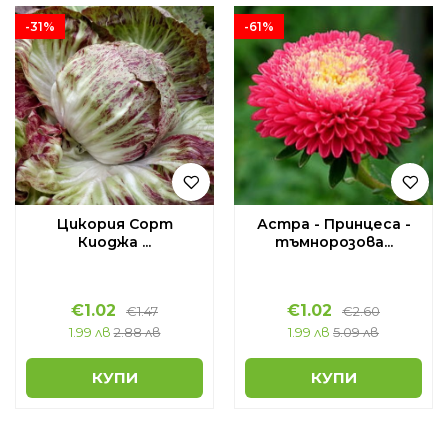
-31%
-61%
Цикория Сорт
Астра - Принцеса -
Киоджа ...
тъмнорозова...
€
1.02
€
1.02
€
1.47
€
2.60
1.99 лв
2.88 лв
1.99 лв
5.09 лв
КУПИ
КУПИ