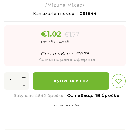
/Mizuna Mixed/
Каталожен номер
#GS1644
€
1.02
€
1.77
1.99 лв
/ 3.46 лв
Спестявате €
0.75
Лимитирана оферта
+
КУПИ ЗА €
1.02
-
Оставащи 18 бройки
Закупени 4842 бройки
Наличност:
Да