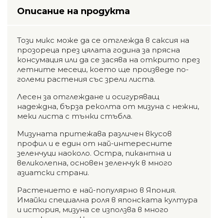
Описание на продукта
Този микс може да се отглежда в саксия на
прозореца през цялата година за прясна
консумация или да се засява на открито през
летните месеци, което ще произведе по-
големи растения със зрели листа.
Лесен за отглеждане и осигуряващ
надеждна, бърза реколта от мизуна с нежни,
меки листа с тънки стъбла.
Мизуната притежава различен вкусов
профил и е един от най-интересните
зеленчуци наоколо. Остра, пикантна и
великолепна, основен зеленчук в много
азиатски страни.
Растението е най-популярно в Япония.
Имайки специална роля в японската култура
и история, мизуна се използва в много