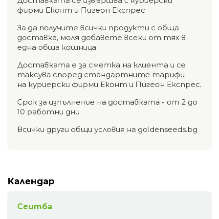
Доставката се извършва с куриерски
фирми Еконт и Пигеон Експрес.
За да получите всички продукти с обща
доставка, моля добавете всеки от тях в
една обща кошница.
Доставката е за сметка на клиента и се
таксува според стандартните тарифи
на куриерски фирми Еконт и Пигеон Експрес.
Срок за изпълнение на доставката - от 2 до
10 работни дни
Всички други общи условия на goldenseeds.bg
Календар
Сеитба