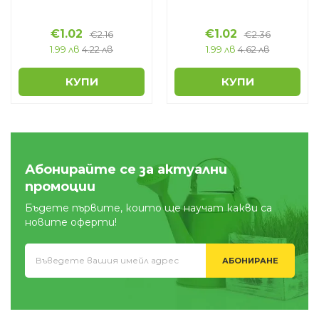
€
1.02
€
1.02
€
2.16
€
2.36
1.99 лв
4.22 лв
1.99 лв
4.62 лв
КУПИ
КУПИ
Абонирайте се за актуални
промоции
Бъдете първите, които ще научат какви са
новите оферти!
АБОНИРАНЕ