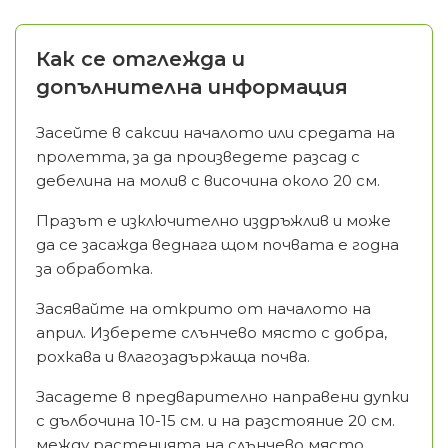
Как се отглежда и
допълнителна информация
Засейте в саксии началото или средата на
пролетта, за да произведете разсад с
дебелина на молив с височина около 20 см.
Празът е изключително издръжлив и може
да се засажда веднага щом почвата е годна
за обработка.
Засявайте на открито от началото на
април. Изберете слънчево място с добра,
рохкава и влагозадържаща почва.
Засадете в предварително направени дупки
с дълбочина 10-15 см. и на разстояние 20 см.
между растенията на слънчево място.