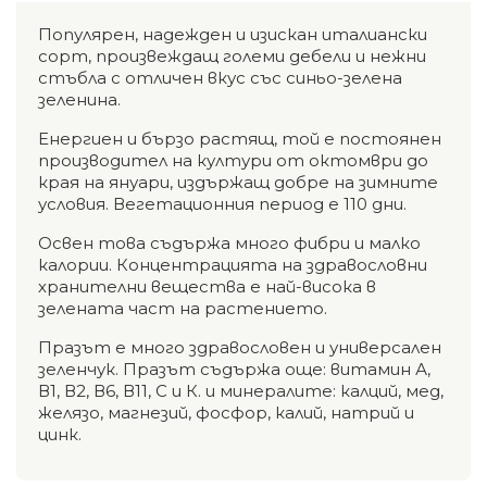
Популярен, надежден и изискан италиански
сорт, произвеждащ големи дебели и нежни
стъбла с отличен вкус със синьо-зелена
зеленина.
Енергиен и бързо растящ, той е постоянен
производител на култури от октомври до
края на януари, издържащ добре на зимните
условия. Вегетационния период е 110 дни.
Освен това съдържа много фибри и малко
калории. Концентрацията на здравословни
хранителни вещества е най-висока в
зелената част на растението.
Празът е много здравословен и универсален
зеленчук. Празът съдържа още: витамин А,
В1, В2, В6, В11, С и К. и минералите: калций, мед,
желязо, магнезий, фосфор, калий, натрий и
цинк.