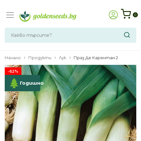
0
Начало
Продукти
Лук
Праз Де Карентан 2
-62%
Годишно