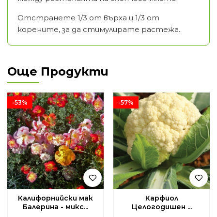
Отстранете 1/3 от върха и 1/3 от
корените, за да стимулирате растежа.
Още Продукти
-53%
-57%
Калифорнийски мак
Карфиол
Балерина - микс...
Целогодишен ...