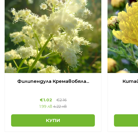
Филипендула Кремавобяла...
Китай
€
1.02
€
2.16
1.99 лв
4.22 лв
КУПИ