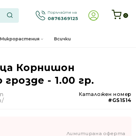
Поръчайте на
0
0876369125
Микрорастения
Всички
ца Корнишон
-53%
грозде - 1.00 гр.
Годишно
in
Каталожен номер
n/
#GS1514
Лимитирана оферта