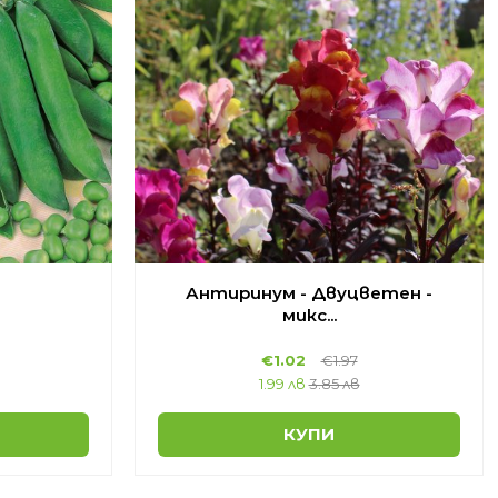
Антиринум - Двуцветен -
микс...
€
1.02
€
1.97
1.99 лв
3.85 лв
КУПИ