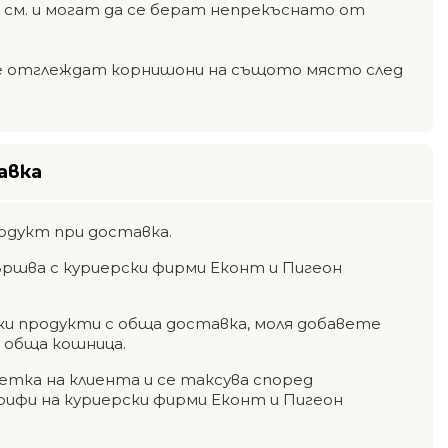
-9 см. и могат да се берат непрекъснато от
се отглеждат корнишони на същото място след
авка
одукт при доставка.
ршва с куриерски фирми Еконт и Пигеон
чки продукти с обща доставка, моля добавете
а обща кошница.
етка на клиента и се таксува според
фи на куриерски фирми Еконт и Пигеон