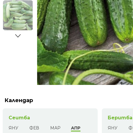
Календар
Сеитба
Беритба
ЯНУ
ФЕВ
МАР
АПР
ЯНУ
Ф