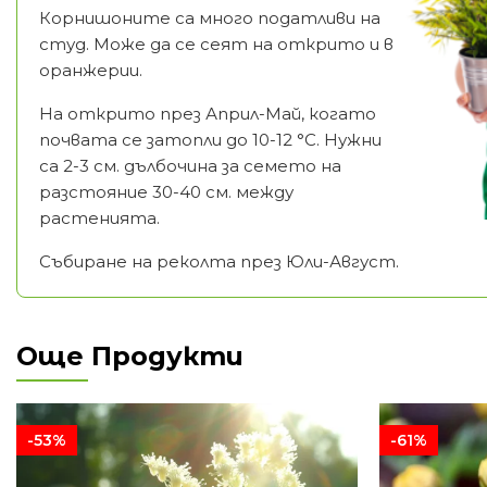
Корнишоните са много податливи на
студ. Може да се сеят на открито и в
оранжерии.
На открито през Април-Май, когато
почвата се затопли до 10-12 °C. Нужни
са 2-3 см. дълбочина за семето на
разстояние 30-40 см. между
растенията.
Събиране на реколта през Юли-Август.
Още Продукти
-53%
-61%