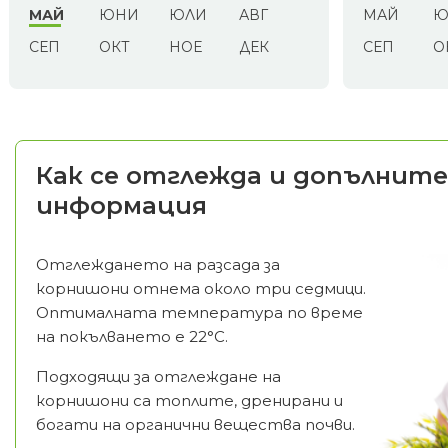
МАЙ
ЮНИ
ЮЛИ
АВГ
МАЙ
Ю
СЕП
ОКТ
НОЕ
ДЕК
СЕП
О
Как се отглежда и допълните
информация
Отглеждането на разсада за
корнишони отнема около три седмици.
Оптималната температура по време
на покълването е 22°С.
Подходящи за отглеждане на
корнишони са топлите, дренирани и
богати на органични вещества почви.