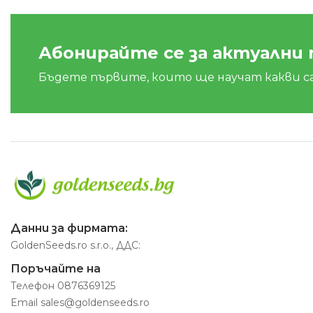
Абонирайте се за актуални
Бъдете първите, които ще научат какви с
Данни за фирмата:
GoldenSeeds.ro s.r.o., ДДС:
Поръчайте на
Телефон
0876369125
Email
sales@goldenseeds.ro