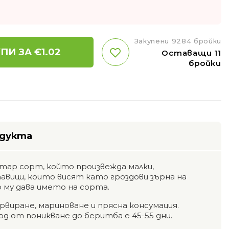
Закупени 9284 бройки
ПИ ЗА €
1.02
Оставащи 11
бройки
одукта
стар сорт, който произвежда малки,
вици, които висят като гроздови зърна на
му дава името на сорта.
ервиране, мариноване и прясна консумация.
д от поникване до беритба е 45-55 дни.