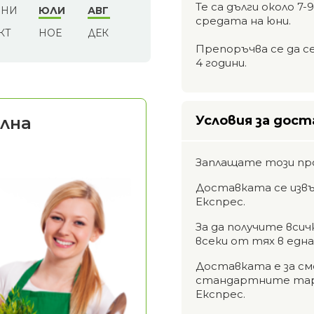
Те са дълги около 7
НИ
ЮЛИ
АВГ
средата на юни.
КТ
НОЕ
ДЕК
Препоръчва се да 
4 години.
лна
Условия за дост
Заплащате този пр
Доставката се извъ
Експрес.
За да получите вси
всеки от тях в едн
Доставката е за см
стандартните тари
Експрес.