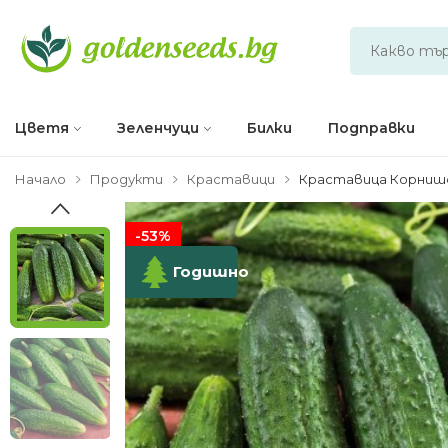
Цветя
Зеленчуци
Билки
Подправки
Начало
Продукти
Краставици
Краставица Корнишо
-53%
Годишно