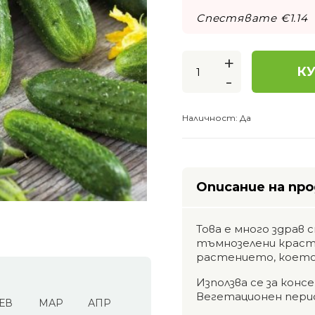
Спестявате €
1.14
+
КУ
-
Наличност:
Да
Описание на пр
Това е много здрав 
тъмнозелени краста
растението, което 
Използва се за конс
Вегетационен перио
ЕВ
МАР
АПР