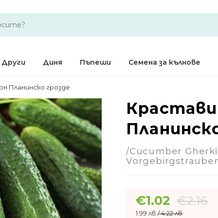
Други
Диня
Пъпеши
Семена за кълнове
н Планинско грозде
Крастави
-53%
Планинско 
Годишно
/Cucumber Gherk
Vorgebirgstraube
€
1.02
€
2.16
1.99 лв
/ 4.22 лв