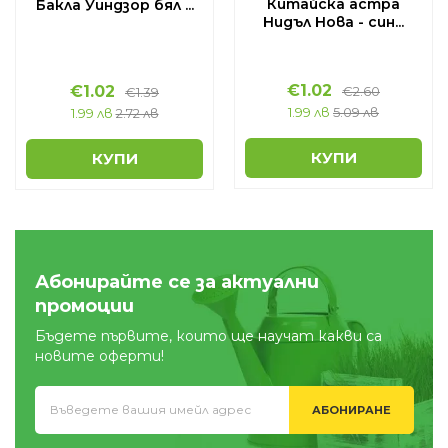
Китайска астра
Бакла Уиндзор бял ...
Нидъл Нова - син...
€
1.02
€
1.02
€
2.60
€
1.39
1.99 лв
5.09 лв
1.99 лв
2.72 лв
КУПИ
КУПИ
Абонирайте се за актуални
промоции
Бъдете първите, които ще научат какви са
новите оферти!
АБОНИРАНЕ