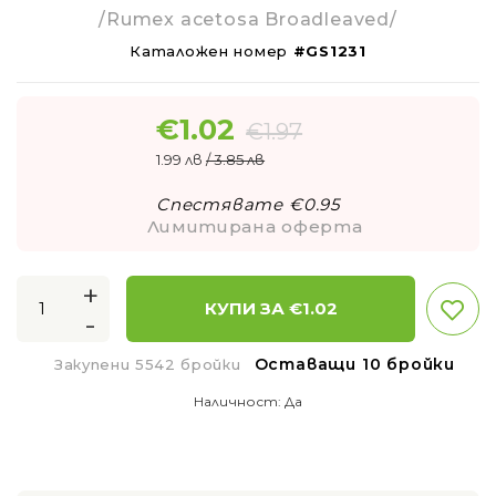
/Rumex acetosa Broadleaved/
Каталожен номер
#GS1231
€
1.02
€
1.97
1.99 лв
/ 3.85 лв
Спестявате €
0.95
Лимитирана оферта
+
КУПИ ЗА €
1.02
-
Оставащи 10 бройки
Закупени 5542 бройки
Наличност:
Да