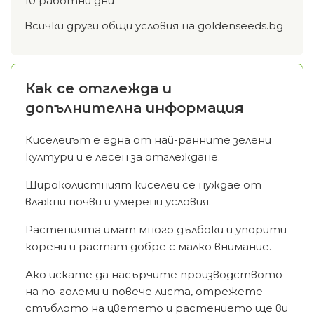
10 работни дни
Всички други общи условия на goldenseeds.bg
Как се отглежда и
допълнителна информация
Киселецът е една от най-ранните зелени
култури и е лесен за отглеждане.
Широколистният киселец се нуждае от
влажни почви и умерени условия.
Растенията имат много дълбоки и упорити
корени и растат добре с малко внимание.
Ако искате да насърчите производството
на по-големи и повече листа, отрежете
стъблото на цветето и растението ще ви