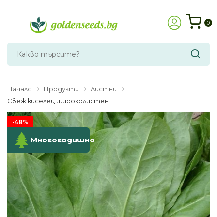
0
Начало
Продукти
Листни
Свеж киселец широколистен
-48%
Многогодишно