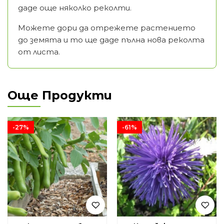
даде още няколко реколти.
Можете дори да отрежете растението
до земята и то ще даде пълна нова реколта
от листа.
Още Продукти
-27%
-61%