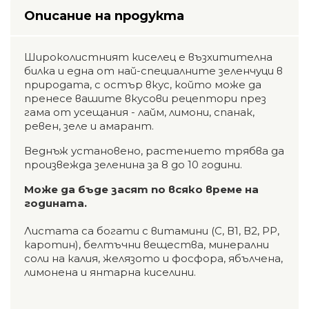
Описание на продукта
Широколистният киселец е възхитителна
билка и една от най-специалните зеленчуци в
природата, с остър вкус, който може да
пренесе вашите вкусови рецептори през
гама от усещания - лайм, лимони, спанак,
ревен, зеле и амарант.
Веднъж установено, растението трябва да
произвежда зеленина за 8 до 10 години.
Може да бъде засят по всяко време на
годината.
Листата са богати с витамини (С, В1, В2, РР,
каротин), белтъчни вещества, минерални
соли на калия, желязото и фосфора, ябълчена,
лимонена и янтарна киселини.