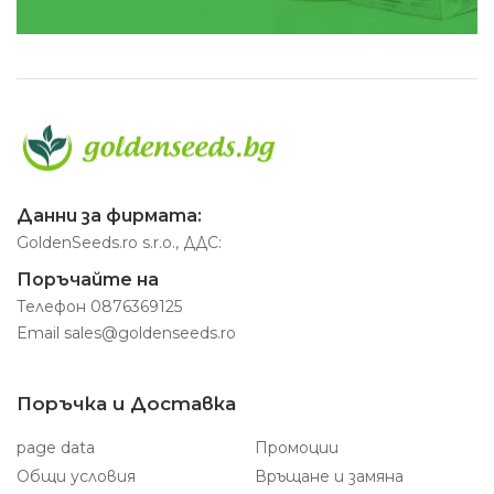
Данни за фирмата:
GoldenSeeds.ro s.r.o., ДДС:
Поръчайте на
Телефон
0876369125
Email
sales@goldenseeds.ro
Поръчка и Доставка
page data
Промоции
Общи условия
Връщане и замяна