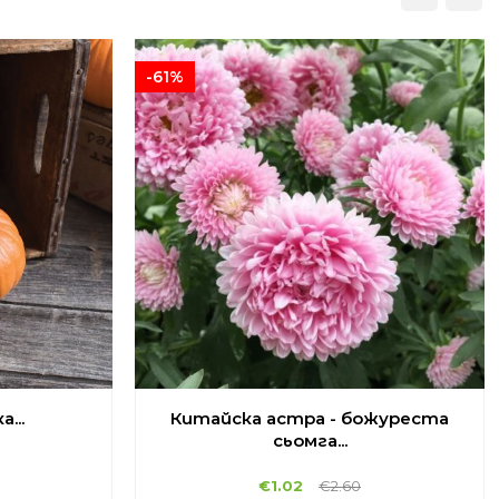
-61%
...
Китайска астра - божуреста
сьомга...
€
1.02
€
2.60