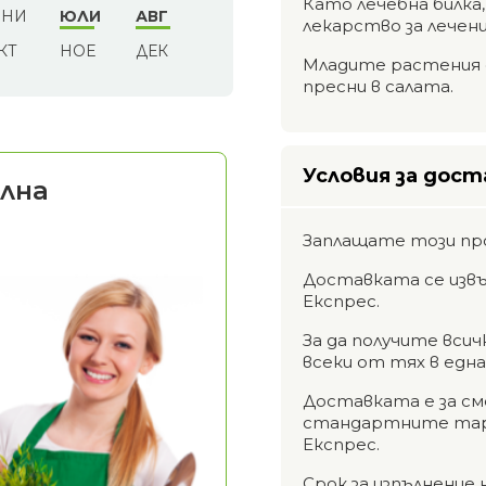
Като лечебна билка
НИ
ЮЛИ
АВГ
лекарство за лечени
КТ
НОЕ
ДЕК
Младите растения с
пресни в салата.
Условия за дост
лна
Заплащате този пр
Доставката се извъ
Експрес.
За да получите вси
всеки от тях в едн
Доставката е за см
стандартните тари
Експрес.
Срок за изпълнение 