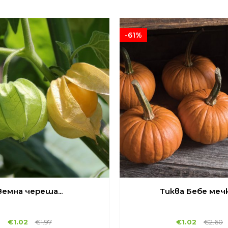
-61%
Земна череша...
Тиква Бебе мечка
€
1.02
€
1.97
€
1.02
€
2.60