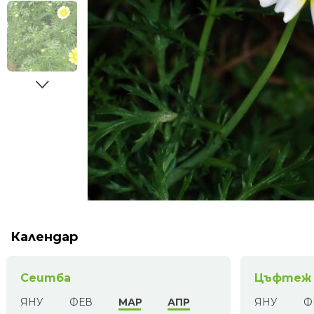
Календар
Сеитба
Цъфтеж
ЯНУ
ФЕВ
МАР
АПР
ЯНУ
Ф