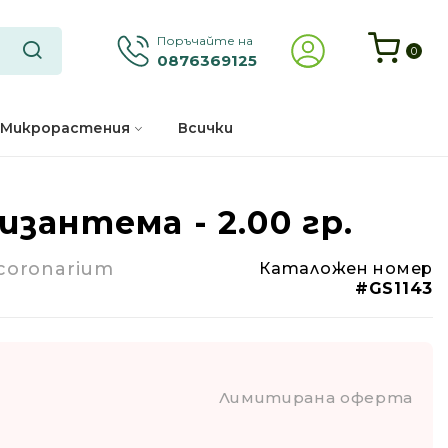
Поръчайте на
0
0876369125
Микрорастения
Всички
изантема - 2.00 гр.
-60%
coronarium
Каталожен номер
Годишно
#GS1143
Лимитирана оферта