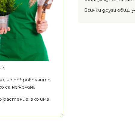
Всички други общи у
г.
но, но доброволните
о са нежелани.
 растение, ако има