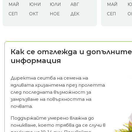
МАЙ
ЮНИ
ЮЛИ
АВГ
МАЙ
Ю
СЕП
ОКТ
НОЕ
ДЕК
СЕП
О
Как се отглежда и допълните
информация
Директна сеитба на семена на
ядливата хризантема през пролетта
след последната възможност за
замръзване на повърхността на
почвата.
Поддържайте умерено влажна до
поникване, което трябва да се случи в