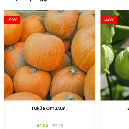
-59%
-48%
Тиква Отилия...
€
1.02
€
2.46