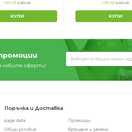
1.99 лв
3.85 лв
1.99 лв
5.09 лв
КУПИ
КУПИ
 промоции
а новите оферти!
Поръчка и Доставка
page data
Промоции
Общи условия
Връщане и замяна