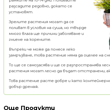
рамките на 10-14 дни. Поливайте
разсадите редовно, докато се
установят.
Зрелите растения могат да се
поливат в условия на суша, но твърде
много влага ще причини заболяване и
гниене на корените.
Въпреки че може да понесе леко
замръзване, това растение няма да оцелее на сня
То ще се самозасява и ще се разпространява лес
растения могат лесно да бъдат отстранени, ак
Това растение расте добре и като контейнерно
добър дренаж.
Още Продукти