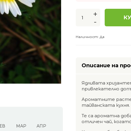
+
КУ
-
Наличност:
Да
Описание на пр
Ядливата хризантем
привлекателно допъ
Ароматните растен
тайванската кухня.
Те са ароматна доб
отличен чай, когат
ЕВ
МАР
АПР