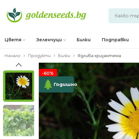
Цветя
Зеленчуци
Билки
Подправки
Начало
Продукти
Билки
Ядлива хризантема
-60%
Годишно