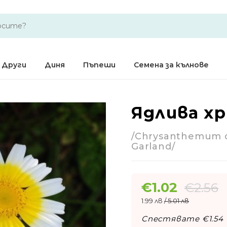
Други
Диня
Пъпеши
Семена за кълнове
Ядлива хр
-60%
/Chrysanthemum 
Годишно
Garland/
€
1.02
€
2.56
1.99 лв
/ 5.01 лв
Спестявате €
1.54