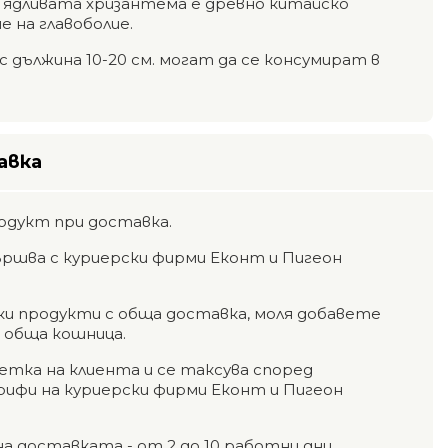
, ядливата хризантема е древно китайско
е на главоболие.
 дължина 10-20 см. могат да се консумират в
авка
одукт при доставка.
ршва с куриерски фирми Еконт и Пигеон
чки продукти с обща доставка, моля добавете
а обща кошница.
етка на клиента и се таксува според
фи на куриерски фирми Еконт и Пигеон
на доставката - от 2 до 10 работни дни