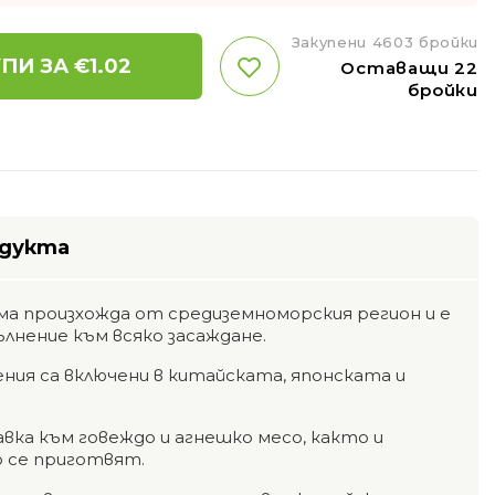
Закупени 4603 бройки
ПИ ЗА €
1.02
Оставащи 22
бройки
одукта
а произхожда от средиземноморския регион и е
лнение към всяко засаждане.
ия са включени в китайската, японската и
авка към говеждо и агнешко месо, както и
о се приготвят.