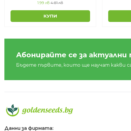
1.99 лв
4.81 лв
КУПИ
Абонирайте се за актуални
Бъдете първите, които ще научат какви с
Данни за фирмата: