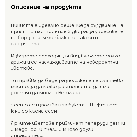
Описание на продукта
Цинията е идеално решение за създаване на
приятно настроение в двора, за украсяване
на бордюри, лехи, балкони, саксии и
сандъчета.
Изберете подходящия вид, вложете малко
грижи и се наслаждавайте на невероятни
цветове.
Тя трябва да бъде разположена на слънчево
място, за да може растението да има
достъп да много светлина.
Често се използва и за букети. Цъфти от
юни до късна есен.
Ярките цветове привличат пеперуди, земни
и медоносни пчели и много други
опрашители.