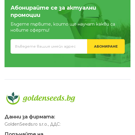
Абонирайте се за актуални
промоции
Бъдете първите, които ще научат какви са
новите оферти!
АБОНИРАНЕ
Данни за фирмата:
GoldenSeeds.ro s.r.o., ДДС:
Поръчайте на