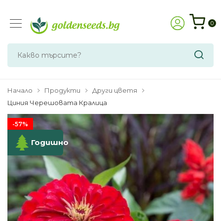
0
Начало
Продукти
Други цветя
Циния Черешовата Кралица
-57%
Годишно