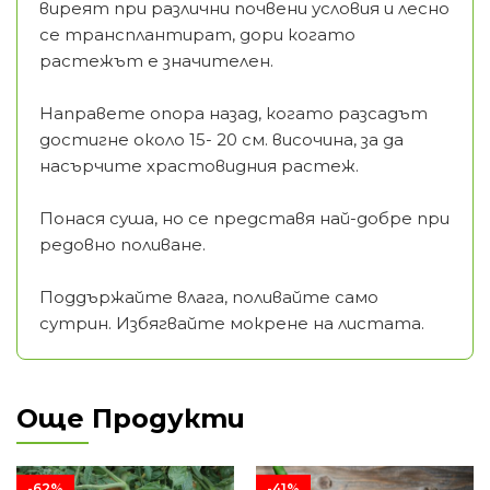
виреят при различни почвени условия и лесно
се трансплантират, дори когато
растежът е значителен.
Направете опора назад, когато разсадът
достигне около 15- 20 см. височина, за да
насърчите храстовидния растеж.
Понася суша, но се представя най-добре при
редовно поливане.
Поддържайте влага, поливайте само
сутрин. Избягвайте мокрене на листата.
Още Продукти
-62%
-41%