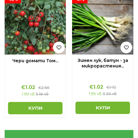
Зимен лук, батун - за
Чери домати Том...
микрорастения...
€
1.02
€
1.02
€
1.72
€
2.65
1.99 лв
3.36 лв
1.99 лв
5.18 лв
КУПИ
КУПИ