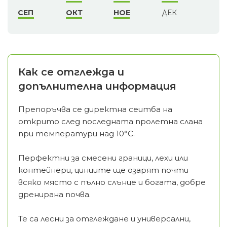
СЕП
ОКТ
НОЕ
ДЕК
Как се отглежда и
допълнителна информация
Препоръчва се директна сеитба на
открито след последната пролетна слана
при температури над 10°C.
Перфектни за смесени граници, лехи или
контейнери, циниите ще озарят почти
всяко място с пълно слънце и богата, добре
дренирана почва.
Те са лесни за отглеждане и универсални,