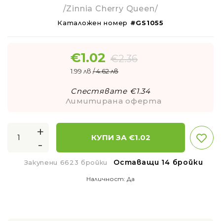
/Zinnia Cherry Queen/
Каталожен номер
#GS1055
€
1.02
€
2.36
1.99 лв
/ 4.62 лв
Спестявате €
1.34
Лимитирана оферта
+
КУПИ ЗА €
1.02
-
Оставащи 14 бройки
Закупени 6623 бройки
Наличност:
Да