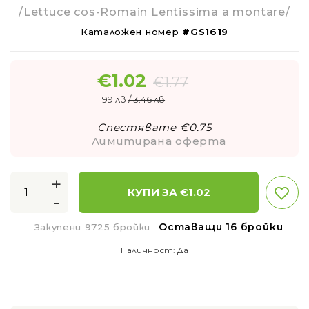
/Lettuce cos-Romain Lentissima a montare/
Каталожен номер
#GS1619
€
1.02
€
1.77
1.99 лв
/ 3.46 лв
Спестявате €
0.75
Лимитирана оферта
+
КУПИ ЗА €
1.02
-
Оставащи 16 бройки
Закупени 9725 бройки
Наличност:
Да