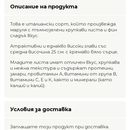
Описание на продукта
Това е италиански сорт, който произвежда
маруля с тъмнозелени хрупкави листа и фин
сладък вкус.
Атрактивни и еднакво високи глави със
средна височина 25 см. с кремаво бяло сърце.
Младите листа имат отличен вкус, хрупкава
и нежна текстура и съдържат протеини,
захари, провитамин А, витамини от група В,
витамини С, Е и К, както и минерали (като
калций и калий).
Условия за доставка
Заплащате този продукт при доставка.