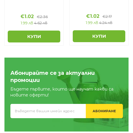
€
1.02
€
1.02
€
2.17
€
2.36
1.99 лв
4.24 лв
1.99 лв
4.62 лв
КУПИ
КУПИ
Абонирайте се за актуални
промоции
Бъдете първите, които ще научат какви са
новите оферти!
АБОНИРАНЕ