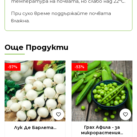
температура на почвата, но слабо над 22°C.
При сухо време поддържайте почвата
влажна.
Още Продукти
-57%
-53%
Грах Афила - за
Лук Де Барлета...
микрорастения...