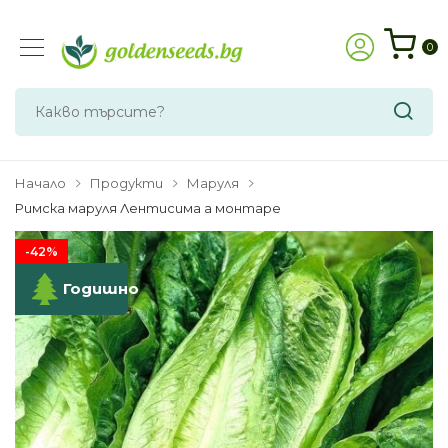
0
Начало
Продукти
Маруля
Римска маруля Лентисима а монтаре
-42%
Годишно