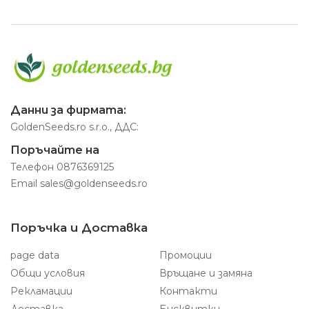
Данни за фирмата:
GoldenSeeds.ro s.r.o., ДДС:
Поръчайте на
Телефон
0876369125
Email
sales@goldenseeds.ro
Поръчка и Доставка
page data
Промоции
Общи условия
Връщане и замяна
Рекламации
Контакти