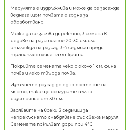
Марулята е издръжлива и може да се засажда
веднага щом почвата е годна за
обработване.
Може да се засява директно, 3 семена в
редове на разстояние 20-30 см. или
отглежда на разсад 3-4 седмици преди
трансплантация на открито.
Покрийте семената леко с около 1 см. фина
почва и леко твърда почва.
Изтънете разсад до едно растение на
място, така ще осигурите пълно
разстояние от 30 см.
Засявайте на всеки 3 седмици за
непрекъснато снабдяване със свежа маруля.
Семената покълват дори при 4°C