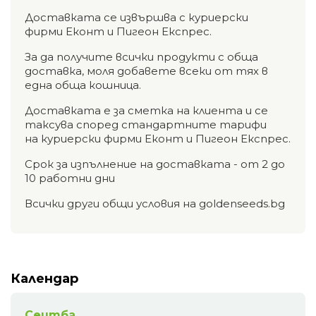
Доставката се извършва с куриерски
фирми Еконт и Пигеон Експрес.
За да получите всички продукти с обща
доставка, моля добавете всеки от тях в
една обща кошница.
Доставката е за сметка на клиента и се
таксува според стандартните тарифи
на куриерски фирми Еконт и Пигеон Експрес.
Срок за изпълнение на доставката - от 2 до
10 работни дни
Всички други общи условия на goldenseeds.bg
Календар
Сеитба